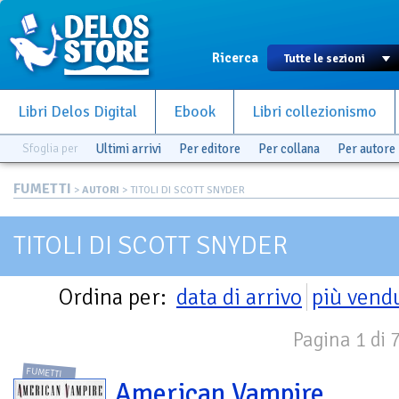
Ricerca
Libri Delos Digital
Ebook
Libri collezionismo
Sfoglia per
Ultimi arrivi
Per editore
Per collana
Per autore
FUMETTI
>
AUTORI
> TITOLI DI SCOTT SNYDER
TITOLI DI SCOTT SNYDER
Ordina per:
data di arrivo
più vend
Pagina 1 di 
FUMETTI
American Vampire