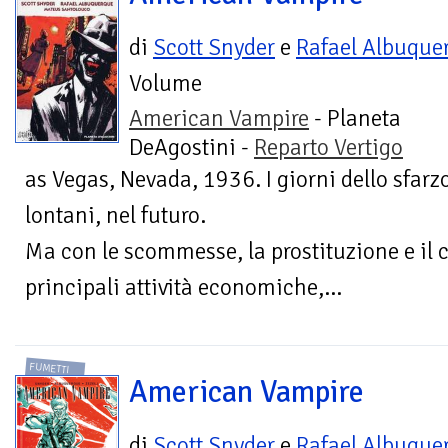
di
Scott Snyder
e
Rafael Albuque
Volume
American Vampire
- Planeta
DeAgostini -
Reparto Vertigo
as Vegas, Nevada, 1936. I giorni dello sfar
lontani, nel futuro.
Ma con le scommesse, la prostituzione e il 
principali attività economiche,...
FUMETTI
American Vampire
di
Scott Snyder
e
Rafael Albuque