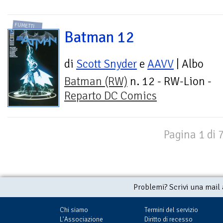
FUMETTI
Batman 12
di
Scott Snyder
e
AAVV
| Albo
Batman (RW)
n. 12 - RW-Lion -
Reparto DC Comics
Pagina 1 di 
Problemi? Scrivi una mail
Chi siamo
Termini del servizio
L'Associazione
Diritto di recesso