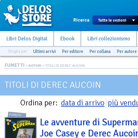
Ricerca
Libri Delos Digital
Ebook
Libri collezionismo
Sfoglia per
Ultimi arrivi
Per editore
Per collana
Per autore
FUMETTI
>
AUTORI
> TITOLI DI DEREC AUCOIN
TITOLI DI DEREC AUCOIN
Ordina per:
data di arrivo
più vend
FUMETTI
Le avventure di Superma
Joe Casey e Derec Aucoi