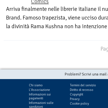
Comics
Arriva finalmente nelle librerie italiane il
Brand. Famoso trapezista, viene ucciso du
la divinità Rama Kushna non ha intenzione d
Pag
Problemi? Scrivi una mail
Chi siamo
Termini del servizio
L'Associazione
Diritto di recesso
Informazioni sui
Copyright
pagamenti
Privacy
Informazioni sulle
Cookie policy
spedizioni