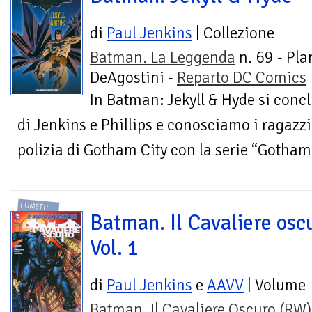
di
Paul Jenkins
| Collezione
Batman. La Leggenda
n. 69 - Pla
DeAgostini -
Reparto DC Comics
In Batman: Jekyll & Hyde si conc
di Jenkins e Phillips e conosciamo i ragazzi
polizia di Gotham City con la serie “Gotham 
FUMETTI
Batman. Il Cavaliere osc
Vol. 1
di
Paul Jenkins
e
AAVV
| Volume
Batman. Il Cavaliere Oscuro (RW)