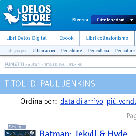
Ricerca
Libri Delos Digital
Ebook
Libri collezionismo
Sfoglia per
Ultimi arrivi
Per editore
Per collana
Per autore
FUMETTI
>
AUTORI
> TITOLI DI PAUL JENKINS
TITOLI DI PAUL JENKINS
Ordina per:
data di arrivo
più vend
Pag
FUMETTI
Batman: Jekyll & Hyde