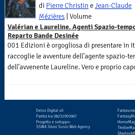
di
Pierre Christin
e
Jean-Claude
Mézières
| Volume
Valérian e Laureline. Agenti Spazio-tempo
Reparto Bande Desinée
001 Edizioni è orgogliosa di presentare in I
raccoglie le avventure dell’agente spazio-t
dell’avvenente Laureline. Vero e proprio capo
Delos Digital srl
Fantasci
Partita Iva 08232950967
FantasyMa
Progetto e sviluppo:
HorrorMag
SSWA Silvio Sosio Web Agency
ThrillerMa
SherlockM