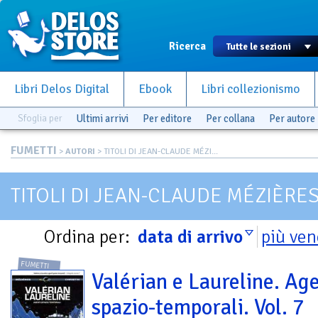
Ricerca
Libri Delos Digital
Ebook
Libri collezionismo
Sfoglia per
Ultimi arrivi
Per editore
Per collana
Per autore
FUMETTI
>
AUTORI
> TITOLI DI JEAN-CLAUDE MÉZI...
TITOLI DI JEAN-CLAUDE MÉZIÈRE
Ordina per:
data di arrivo
più ven
FUMETTI
Valérian e Laureline. Age
spazio-temporali. Vol. 7