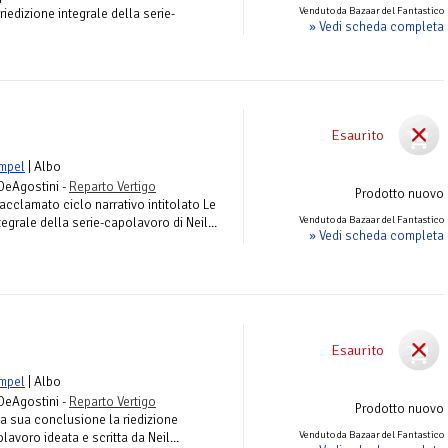
Venduto da Bazaar del Fantastico
 riedizione integrale della serie-
» Vedi scheda completa
Esaurito
mpel
| Albo
 DeAgostini -
Reparto Vertigo
Prodotto nuovo
l’acclamato ciclo narrativo intitolato Le
Venduto da Bazaar del Fantastico
tegrale della serie-capolavoro di Neil...
» Vedi scheda completa
Esaurito
mpel
| Albo
 DeAgostini -
Reparto Vertigo
Prodotto nuovo
la sua conclusione la riedizione
Venduto da Bazaar del Fantastico
lavoro ideata e scritta da Neil...