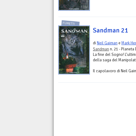
FUMETTI
Sandman 21
di
Neil Gaiman
e
Mark He
Sandman
n. 21 - Planeta
La fine del Sogno! L’ult
della saga del Manipolato
Il capolavoro di Neil Gai