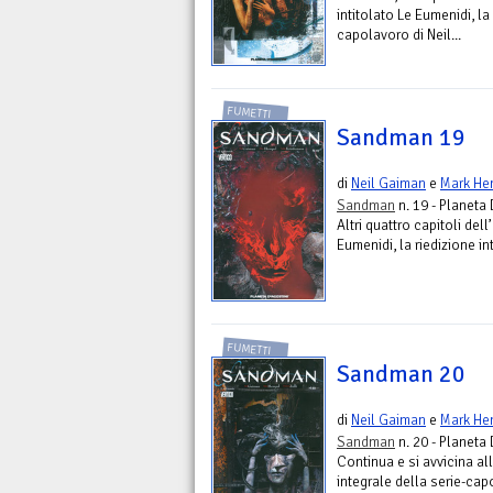
intitolato Le Eumenidi, la
capolavoro di Neil...
FUMETTI
Sandman 19
di
Neil Gaiman
e
Mark He
Sandman
n. 19 - Planeta
Altri quattro capitoli del
Eumenidi, la riedizione in
FUMETTI
Sandman 20
di
Neil Gaiman
e
Mark He
Sandman
n. 20 - Planeta
Continua e si avvicina al
integrale della serie-capo