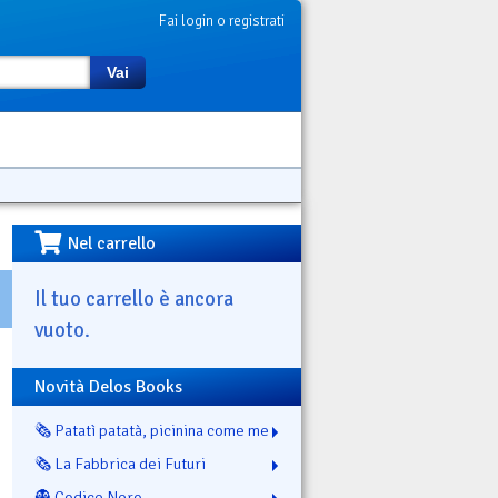
Fai login o registrati
Vai
Nel carrello
Il tuo carrello è ancora
vuoto.
Novità Delos Books
🗞️ Patatì patatà, picinina come me
🗞️ La Fabbrica dei Futuri
👻 Codice Nero