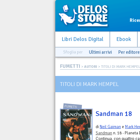
Rice
Libri Delos Digital
Ebook
Sfoglia per
Ultimi arrivi
Per editore
FUMETTI
>
AUTORI
> TITOLI DI MARK HEMPE
TITOLI DI MARK HEMPEL
FUMETTI
Sandman 18
di
Neil Gaiman
e
Mark He
Sandman
n. 18 - Planeta
Continua, con quattro cap