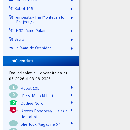
🚀 Robot 105
🚀 Tempesta - The Montecristo
Project / 2
🚀 IF 33. Mino Milani
🚀 Vetro
🔫 La Mantide Orchidea
I più venduti
Dati calcolati sulle vendite dal 10-
07-2026 al 08-08-2026
1
Robot 105
2
IF 33. Mino Milani
3
Codice Nero
4
Kryzys Robotowy - La crisi
dei robot
5
Sherlock Magazine 67