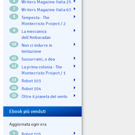
6
Writers Magazine Italia 25
7
Writers Magazine Italia 63
8
Tempesta - The
Montecristo Project / 2
9
La meccanica
dell'Ambaradan
10
Non ci indurre in
tentazione
11
Sussurrami, o dea
12
La prima colonia - The
Montecristo Project / 1
13
Robot 103
14
Robot 104
15
Oltre il pianeta del vento
Ebook più venduti
Aggiornata ogni ora
1
Robot 105