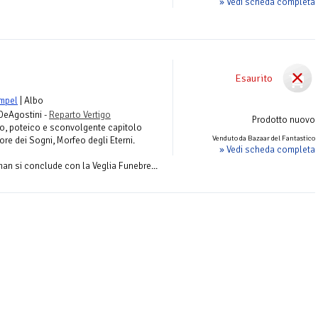
» Vedi scheda completa
Esaurito
mpel
| Albo
 DeAgostini -
Reparto Vertigo
Prodotto nuovo
imo, poteico e sconvolgente capitolo
Venduto da Bazaar del Fantastico
re dei Sogni, Morfeo degli Eterni.
» Vedi scheda completa
man si conclude con la Veglia Funebre...