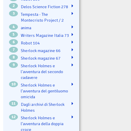
2
Delos Science Fiction 278
3
Tempesta - The
Montecristo Project / 2
4
ənima
5
Writers Magazine Italia 73
6
Robot 104
7
Sherlock magazine 66
8
Sherlock magazine 67
9
Sherlock Holmes e
l'avventura del secondo
cadavere
10
Sherlock Holmes e
l’avventura del gentiluomo
omicida
11
Dagli archivi di Sherlock
Holmes
12
Sherlock Holmes e
l’avventura della doppia
croce