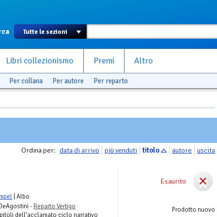
rca
Libri collezionismo
Premi
Altro
Per collana
Per autore
Per reparto
L
Ordina per:
data di arrivo
più venduti
titolo
autore
uscita
Esaurito
mpel
| Albo
 DeAgostini -
Reparto Vertigo
Prodotto nuovo
itoli dell’acclamato ciclo narrativo