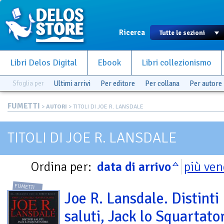
Ricerca
Libri Delos Digital
Ebook
Libri collezionismo
Sfoglia per
Ultimi arrivi
Per editore
Per collana
Per autore
FUMETTI
>
AUTORI
> TITOLI DI JOE R. LANSDALE
TITOLI DI JOE R. LANSDALE
Ordina per:
data di arrivo
più ven
FUMETTI
Joe R. Lansdale. Distinti
saluti, Jack lo Squartato