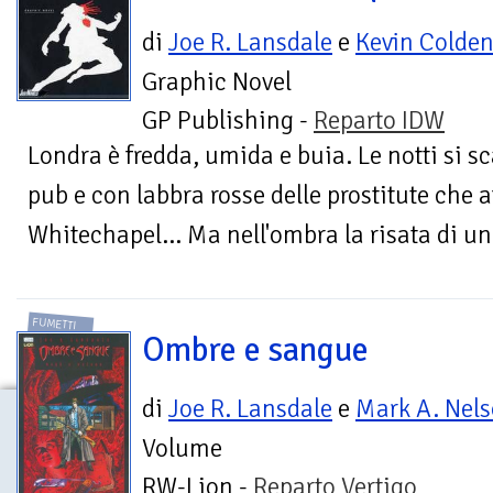
di
Joe R. Lansdale
e
Kevin Colde
Graphic Novel
GP Publishing -
Reparto IDW
Londra è fredda, umida e buia. Le notti si s
pub e con labbra rosse delle prostitute che af
Whitechapel… Ma nell'ombra la risata di un f
FUMETTI
Ombre e sangue
di
Joe R. Lansdale
e
Mark A. Nel
Volume
RW-Lion -
Reparto Vertigo