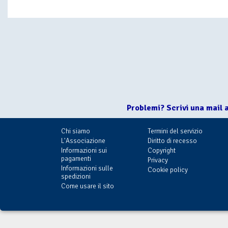
Problemi? Scrivi una mail 
Chi siamo
Termini del servizio
L'Associazione
Diritto di recesso
Informazioni sui
Copyright
pagamenti
Privacy
Informazioni sulle
Cookie policy
spedizioni
Come usare il sito