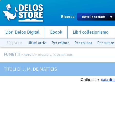
Ricerca
Libri Delos Digital
Ebook
Libri collezionismo
Sfoglia per
Ultimi arrivi
Per editore
Per collana
Per autore
FUMETTI
>
AUTORI
> TITOLI DI J. M. DE MATTEIS
TITOLI DI J. M. DE MATTEIS
Ordina per:
data di a