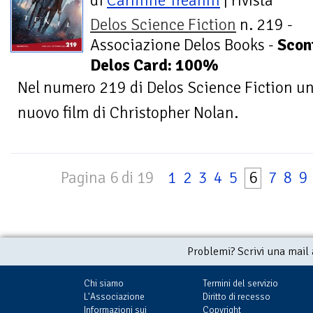
di
Carmine Treanni
| rivista
Delos Science Fiction
n. 219 -
Associazione Delos Books -
Scon
Delos Card: 100%
Nel numero 219 di Delos Science Fiction uno
nuovo film di Christopher Nolan.
Pagina 6 di 19
1
2
3
4
5
6
7
8
9
Problemi? Scrivi una mail
Chi siamo
Termini del servizio
L'Associazione
Diritto di recesso
Informazioni sui
Copyright