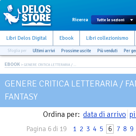
Ricerca
Libri Delos Digital
Ebook
Libri collezionismo
Sfoglia per
Ultimi arrivi
Prossime uscite
Più venduti
Per g
EBOOK
> GENERE CRITICA LETTERARIA / ...
GENERE CRITICA LETTERARIA / F
FANTASY
Ordina per:
data di arrivo
pi
Pagina 6 di 19
1
2
3
4
5
6
7
8
9