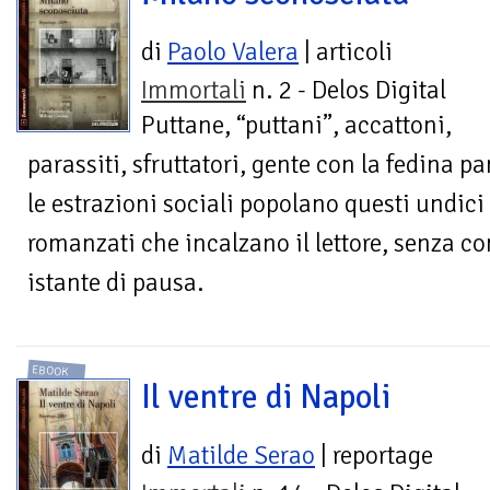
di
Paolo Valera
| articoli
Immortali
n. 2 - Delos Digital
Puttane, “puttani”, accattoni,
parassiti, sfruttatori, gente con la fedina pan
le estrazioni sociali popolano questi undici 
romanzati che incalzano il lettore, senza 
istante di pausa.
EBOOK
Il ventre di Napoli
di
Matilde Serao
| reportage