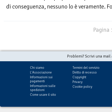
di conseguenza, nessuno lo è veramente. F
Pagina 1
Problemi? Scrivi una mail
Chi siamo
Termini del servizio
L'Associazione
Diritto di recesso
Informazioni sui
Copyright
pagamenti
Privacy
Informazioni sulle
Cookie policy
spedizioni
Come usare il sito