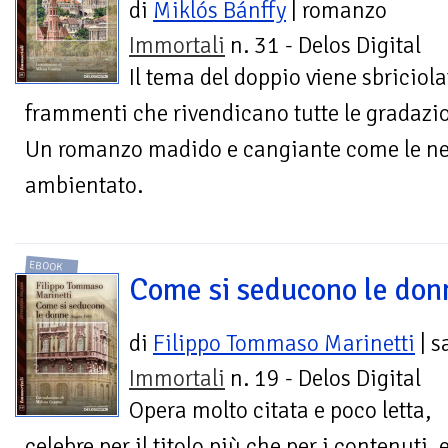
di
Miklós Bánffy
| romanzo
Immortali
n. 31 - Delos Digital
Il tema del doppio viene sbriciola
frammenti che rivendicano tutte le gradazio
Un romanzo madido e cangiante come le neb
ambientato.
EBOOK
Come si seducono le don
di
Filippo Tommaso Marinetti
| s
Immortali
n. 19 - Delos Digital
Opera molto citata e poco letta,
celebre per il titolo più che per i contenuti, 