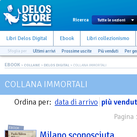
Ricerca
Libri Delos Digital
Ebook
Libri collezionismo
Sfoglia per
Ultimi arrivi
Prossime uscite
Più venduti
Per g
EBOOK
>
COLLANE
>
DELOS DIGITAL
> COLLANA IMMORTALI
COLLANA IMMORTALI
Ordina per:
data di arrivo
più vendut
Pagina 1
EBOOK
Milano sconosciuta