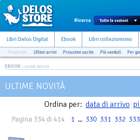
Ricerca
Libri Delos Digital
Ebook
Libri collezionismo
Sfoglia per
Ultimi arrivi
Prossime uscite
Più venduti
Per g
EBOOK
> ULTIME NOVITÀ
ULTIME NOVITÀ
Ordina per:
data di arrivo
pi
Pagina 334 di 414
1
...
330
331
332
333