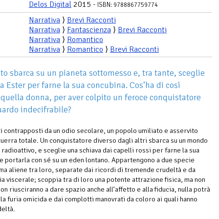
Delos Digital
2015 -
ISBN: 9788867759774
Narrativa
⟩
Brevi Racconti
Narrativa
⟩
Fantascienza
⟩
Brevi Racconti
Narrativa
⟩
Romantico
Narrativa
⟩
Romantico
⟩
Brevi Racconti
to sbarca su un pianeta sottomesso e, tra tante, sceglie
va Ester per farne la sua concubina. Cos’ha di così
 quella donna, per aver colpito un feroce conquistatore
uardo indecifrabile?
i contrapposti da un odio secolare, un popolo umiliato e asservito
uerra totale. Un conquistatore diverso dagli altri sbarca su un mondo
 radioattivo, e sceglie una schiava dai capelli rossi per farne la sua
e portarla con sé su un eden lontano. Appartengono a due specie
ma aliene tra loro, separate dai ricordi di tremende crudeltà e da
ia viscerale; scoppia tra di loro una potente attrazione fisica, ma non
on riusciranno a dare spazio anche all’affetto e alla fiducia, nulla potrà
lla furia omicida e dai complotti manovrati da coloro ai quali hanno
deltà.