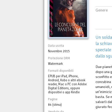
Genere
Un solda
la schia
Data uscita
speciale
Novembre 2015
dallo sg
Protezione DRM
Watermark
Due pianet
Formati disponibili
dopo una g
EPUB per iPad, iPhone,
sconfitto e
Android, Kobo o altri ebook
concubina 
reader, Mac o PC con Adobe
umanoidi, 
Digital Editions, oppure
un’inimiciz
dispositivi o app Kindle
basta. Se n
Pagine
salvarli da
84 (stima)
giurato fe
Venduto da