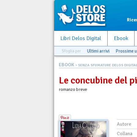
Rice
Libri Delos Digital
Ebook
Sfoglia per
Ultimi arrivi
Prossime u
EBOOK
>
SENZA SFUMATURE DELOS DIGITA
Le concubine del p
romanzo breve
Autore
Collana