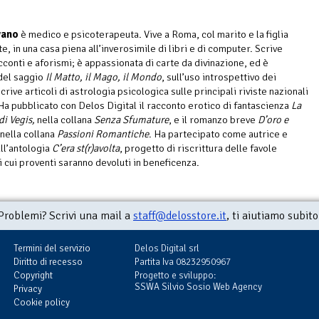
vano
è medico e psicoterapeuta. Vive a Roma, col marito e la figlia
, in una casa piena all’inverosimile di libri e di computer. Scrive
cconti e aforismi; è appassionata di carte da divinazione, ed è
del saggio
Il Matto, il Mago, il Mondo
, sull’uso introspettivo dei
crive articoli di astrologia psicologica sulle principali riviste nazionali
Ha pubblicato con Delos Digital il racconto erotico di fantascienza
La
di Vegis,
nella collana
Senza Sfumature
, e il romanzo breve
D’oro e
 nella collana
Passioni Romantiche
. Ha partecipato come autrice e
all’antologia
C’era st(r)avolta
, progetto di riscrittura delle favole
i cui proventi saranno devoluti in beneficenza.
Problemi? Scrivi una mail a
staff@delosstore.it
, ti aiutiamo subito
Termini del servizio
Delos Digital srl
Diritto di recesso
Partita Iva 08232950967
Copyright
Progetto e sviluppo:
SSWA Silvio Sosio Web Agency
Privacy
Cookie policy