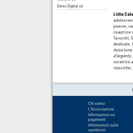
Delos Digital srl
Lidia Cal
adolescente
poesie, ra
coautrice 
Tarocchi. S
dedicate. 
terza luna 
d’argento
,
curatrice 
classiche, 
Chi siamo
L'Associazione
Informazioni sui
pagamenti
Informazioni sulle
spedizioni