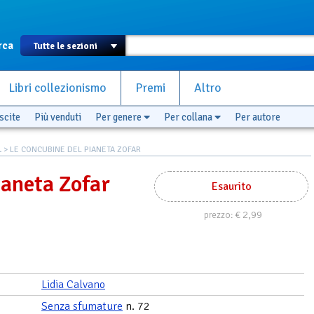
rca
Libri collezionismo
Premi
Altro
scite
Più venduti
Per genere
Per collana
Per autore
L
> LE CONCUBINE DEL PIANETA ZOFAR
ianeta Zofar
Esaurito
€ 2,99
prezzo:
Lidia Calvano
Senza sfumature
n. 72