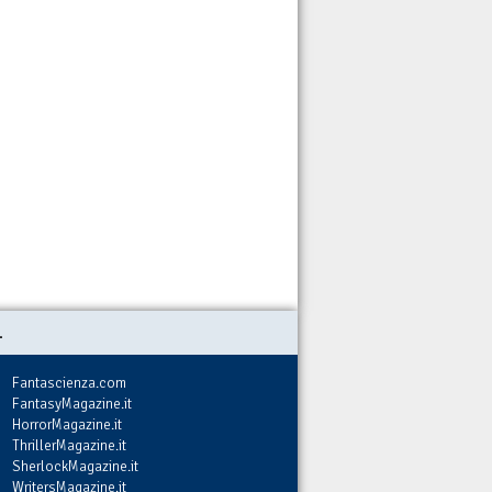
.
Fantascienza.com
FantasyMagazine.it
HorrorMagazine.it
ThrillerMagazine.it
SherlockMagazine.it
WritersMagazine.it