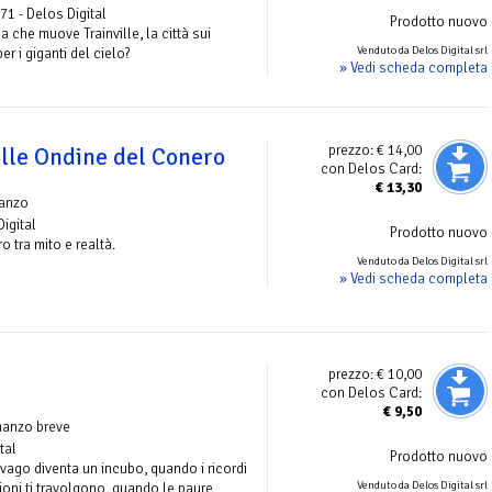
 71 - Delos Digital
Prodotto nuovo
a che muove Trainville, la città sui
Venduto da Delos Digital srl
per i giganti del cielo?
» Vedi scheda completa
prezzo:
€ 14,00
lle Ondine del Conero
con Delos Card:
€
13,30
anzo
Digital
Prodotto nuovo
o tra mito e realtà.
Venduto da Delos Digital srl
» Vedi scheda completa
prezzo:
€ 10,00
con Delos Card:
€
9,50
manzo breve
tal
Prodotto nuovo
vago diventa un incubo, quando i ricordi
Venduto da Delos Digital srl
ioni ti travolgono, quando le paure