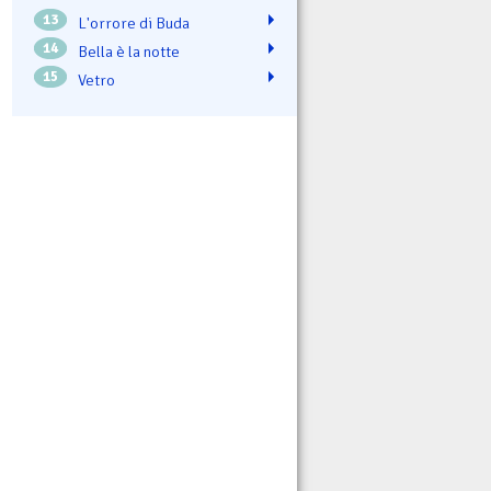
13
L'orrore di Buda
14
Bella è la notte
15
Vetro