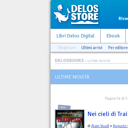
Rice
Libri Delos Digital
Ebook
Sfoglia per
Ultimi arrivi
Per editore
DELOSBOOKS
> ULTIME NOVITÀ
ULTIME NOVITÀ
Pagina 56 di 5
LIBRI
Nei cieli di Trai
di
Alain Voudì
e
Augusto 