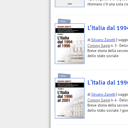
ritornano c’è una sola co
LIBRI
L’Italia dal 19
di
Silvano Zanetti
| saggi
Convoy Saggi
n. 3 - Delo
Breve storia della secon
dello stato sociale
LIBRI
L'Italia dal 19
di
Silvano Zanetti
| saggi
Convoy Saggi
n. 4 - Delo
Breve storia della secon
dello stato sociale. I go