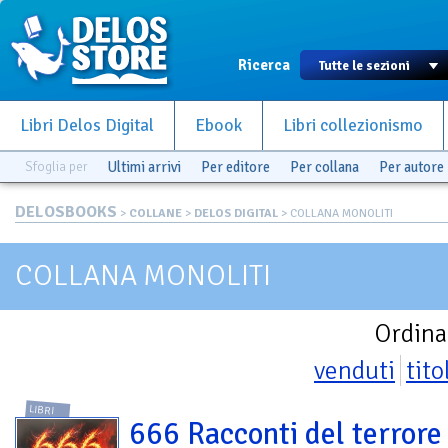
Ricerca
Libri Delos Digital
Ebook
Libri collezionismo
Sfoglia per
Ultimi arrivi
Per editore
Per collana
Per autore
DELOSBOOKS
>
COLLANE
>
DELOS DIGITAL
> COLLANA MONOLITI
COLLANA MONOLITI
Ordina
venduti
tito
LIBRI
666 Racconti del terrore