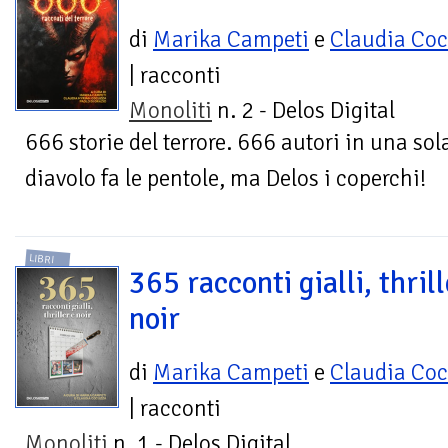
di
Marika Campeti
e
Claudia Co
| racconti
Monoliti
n. 2 - Delos Digital
666 storie del terrore. 666 autori in una sol
diavolo fa le pentole, ma Delos i coperchi!
LIBRI
365 racconti gialli, thrill
noir
di
Marika Campeti
e
Claudia Co
| racconti
Monoliti
n. 1 - Delos Digital