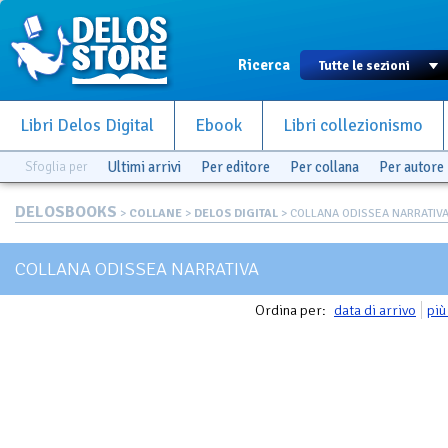
Ricerca
Libri Delos Digital
Ebook
Libri collezionismo
Sfoglia per
Ultimi arrivi
Per editore
Per collana
Per autore
DELOSBOOKS
>
COLLANE
>
DELOS DIGITAL
> COLLANA ODISSEA NARRATIV
COLLANA ODISSEA NARRATIVA
Ordina per:
data di arrivo
più