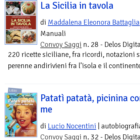
La Sicilia in tavola
di
Maddalena Eleonora Battaglia
Manuali
Convoy Saggi
n. 28 - Delos Digita
220 ricette siciliane, fra ricordi, notazioni s
perenne andirivieni fra l’isola e il continent
LIBRI
Patatì patatà, picinina c
me
di
Lucio Nocentini
| autobiograf
Convoy Saggi
n. 32 - Delos Digita