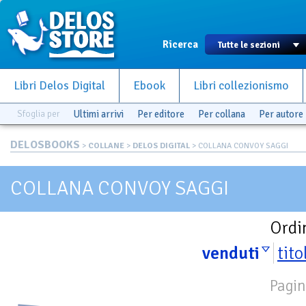
Ricerca
Libri Delos Digital
Ebook
Libri collezionismo
Sfoglia per
Ultimi arrivi
Per editore
Per collana
Per autore
DELOSBOOKS
>
COLLANE
>
DELOS DIGITAL
> COLLANA CONVOY SAGGI
COLLANA CONVOY SAGGI
Ordi
venduti
tito
Pagin