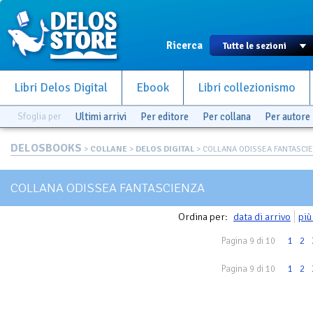
Ricerca
Libri Delos Digital
Ebook
Libri collezionismo
Sfoglia per
Ultimi arrivi
Per editore
Per collana
Per autore
DELOSBOOKS
>
COLLANE
>
DELOS DIGITAL
> COLLANA ODISSEA FANTASCI
COLLANA ODISSEA FANTASCIENZA
Ordina per:
data di arrivo
più
Pagina 9 di 10
1
2
Pagina 9 di 10
1
2