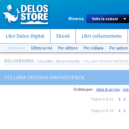
Ricerca
Libri Delos Digital
Ebook
Libri collezionismo
Sfoglia per
Ultimi arrivi
Per editore
Per collana
Per autore
DELOSBOOKS
>
COLLANE
>
DELOS DIGITAL
> COLLANA ODISSEA FANTASCI
COLLANA ODISSEA FANTASCIENZA
Ordina per:
data di arrivo
più
Pagina 8 di 10
1
2
Pagina 8 di 10
1
2