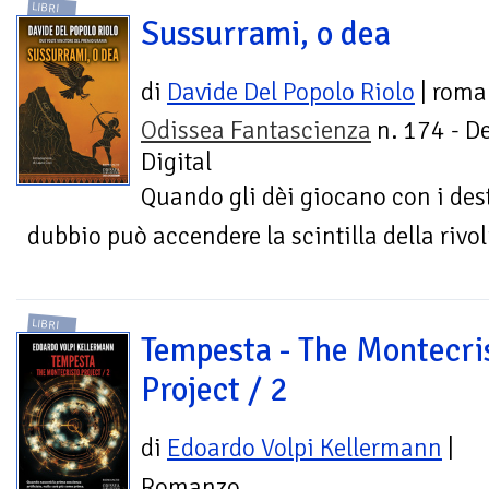
LIBRI
Sussurrami, o dea
di
Davide Del Popolo Riolo
| roma
Odissea Fantascienza
n. 174 - D
Digital
Quando gli dèi giocano con i dest
dubbio può accendere la scintilla della rivo
LIBRI
Tempesta - The Montecri
Project / 2
di
Edoardo Volpi Kellermann
|
Romanzo