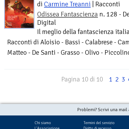
di
Carmine Treanni
| Racconti
Odissea Fantascienza
n. 128 - D
Digital
Il meglio della fantascienza ita
Racconti di Aloisio - Bassi - Calabrese - Camp
Matteo - De Santi - Grasso - Olivo - Piccolin
Pagina 10 di 10
1
2
3
Problemi? Scrivi una mail
Chi siamo
Termini del servizio
L'Associazione
Diritto di recesso