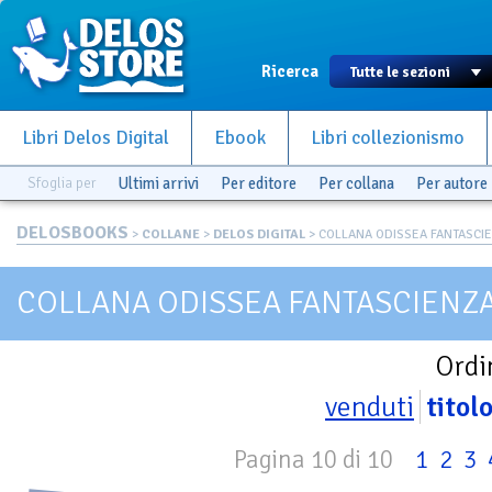
Ricerca
Libri Delos Digital
Ebook
Libri collezionismo
Sfoglia per
Ultimi arrivi
Per editore
Per collana
Per autore
DELOSBOOKS
>
COLLANE
>
DELOS DIGITAL
> COLLANA ODISSEA FANTASCI
COLLANA ODISSEA FANTASCIENZ
Ordi
venduti
titol
Pagina 10 di 10
1
2
3