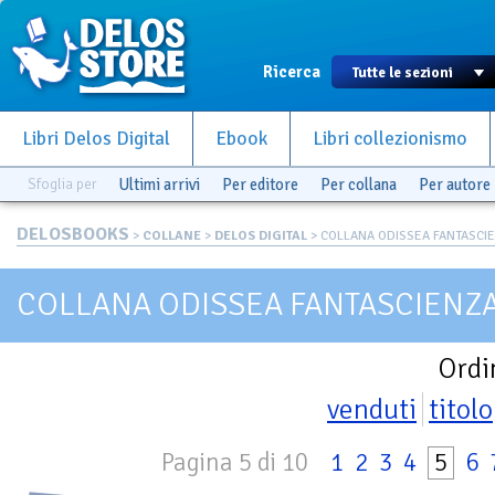
Ricerca
Libri Delos Digital
Ebook
Libri collezionismo
Sfoglia per
Ultimi arrivi
Per editore
Per collana
Per autore
DELOSBOOKS
>
COLLANE
>
DELOS DIGITAL
> COLLANA ODISSEA FANTASCI
COLLANA ODISSEA FANTASCIENZ
Ordi
venduti
titolo
Pagina 5 di 10
1
2
3
4
5
6