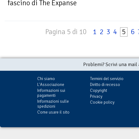
fascino di The Expanse
Pagina 5 di 10
1
2
3
4
5
6
Problemi? Scrivi una mail
Chi siamo
Termini del servizio
L'Associazione
Diritto di recesso
Informazioni sui
Copyright
pagamenti
Privacy
Informazioni sulle
Cookie policy
spedizioni
Come usare il sito