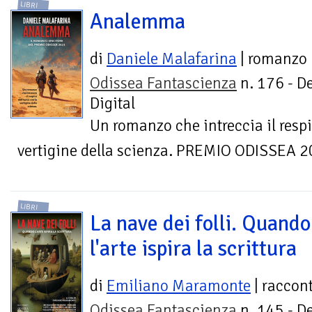
LIBRI
Analemma
di
Daniele Malafarina
| romanzo
Odissea Fantascienza
n. 176 - D
Digital
Un romanzo che intreccia il respi
vertigine della scienza. PREMIO ODISSEA 
LIBRI
La nave dei folli. Quando
l'arte ispira la scrittura
di
Emiliano Maramonte
| raccont
Odissea Fantascienza
n. 145 - D