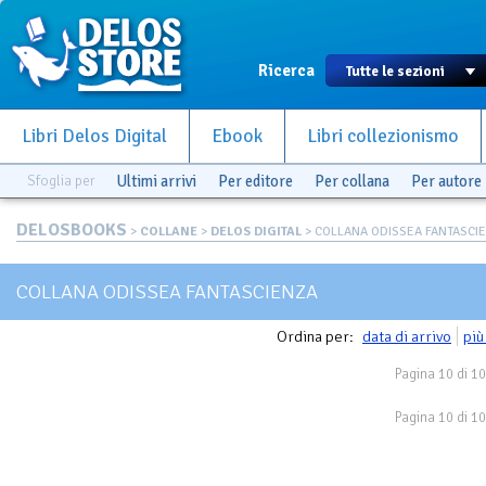
Ricerca
Libri Delos Digital
Ebook
Libri collezionismo
Sfoglia per
Ultimi arrivi
Per editore
Per collana
Per autore
DELOSBOOKS
>
COLLANE
>
DELOS DIGITAL
> COLLANA ODISSEA FANTASCI
COLLANA ODISSEA FANTASCIENZA
Ordina per:
data di arrivo
più
Pagina 10 di 10
Pagina 10 di 10