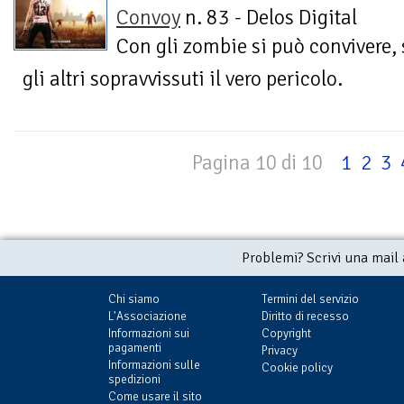
Convoy
n. 83 - Delos Digital
Con gli zombie si può convivere,
gli altri sopravvissuti il vero pericolo.
Pagina 10 di 10
1
2
3
Problemi? Scrivi una mail
Chi siamo
Termini del servizio
L'Associazione
Diritto di recesso
Informazioni sui
Copyright
pagamenti
Privacy
Informazioni sulle
Cookie policy
spedizioni
Come usare il sito