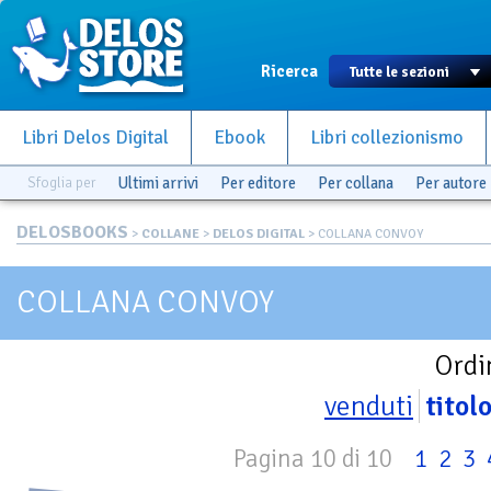
Ricerca
Libri Delos Digital
Ebook
Libri collezionismo
Sfoglia per
Ultimi arrivi
Per editore
Per collana
Per autore
DELOSBOOKS
>
COLLANE
>
DELOS DIGITAL
> COLLANA CONVOY
COLLANA CONVOY
Ordi
venduti
titol
Pagina 10 di 10
1
2
3