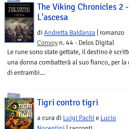
The Viking Chronicles 2 -
L'ascesa
di
Andretta Baldanza
| romanzo
Convoy
n. 44 - Delos Digital
Le rune sono state gettate, il destino è scri
una donna combatterà al suo fianco, per la g
di entrambi...
LIBRI
Tigri contro tigri
a cura di
Luigi Pachì
e
Lucio
Nocentini
| racconti