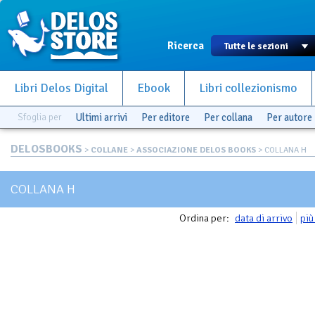
Ricerca
Libri Delos Digital
Ebook
Libri collezionismo
Sfoglia per
Ultimi arrivi
Per editore
Per collana
Per autore
DELOSBOOKS
>
COLLANE
>
ASSOCIAZIONE DELOS BOOKS
> COLLANA H
COLLANA H
Ordina per:
data di arrivo
più