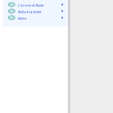
13
L'orrore di Buda
14
Bella è la notte
15
Vetro