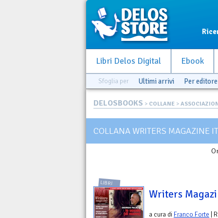
Rice
Libri Delos Digital
Ebook
Sfoglia per
Ultimi arrivi
Per editore
DELOSBOOKS
>
COLLANE
>
ASSOCIAZIO
COLLANA WRITERS MAGAZINE IT
Or
LIBRI
Writers Magazin
a cura di
Franco Forte
| R