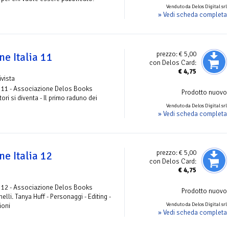
Venduto da Delos Digital srl
» Vedi scheda completa
prezzo:
€ 5,00
e Italia 11
con Delos Card:
€
4,75
ivista
 11 - Associazione Delos Books
Prodotto nuovo
tori si diventa - Il primo raduno dei
Venduto da Delos Digital srl
» Vedi scheda completa
prezzo:
€ 5,00
e Italia 12
con Delos Card:
€
4,75
 12 - Associazione Delos Books
Prodotto nuovo
elli. Tanya Huff - Personaggi - Editing -
Venduto da Delos Digital srl
ioni
» Vedi scheda completa