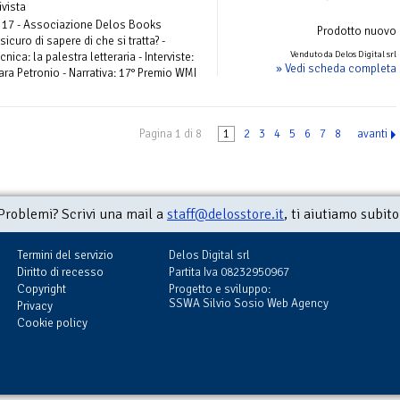
ivista
 17 - Associazione Delos Books
Prodotto nuovo
 sicuro di sapere di che si tratta? -
Venduto da Delos Digital srl
cnica: la palestra letteraria - Interviste:
» Vedi scheda completa
ra Petronio - Narrativa: 17° Premio WMI
Pagina 1 di 8
1
2
3
4
5
6
7
8
avanti
Problemi? Scrivi una mail a
staff@delosstore.it
, ti aiutiamo subito
Termini del servizio
Delos Digital srl
Diritto di recesso
Partita Iva 08232950967
Copyright
Progetto e sviluppo:
SSWA Silvio Sosio Web Agency
Privacy
Cookie policy