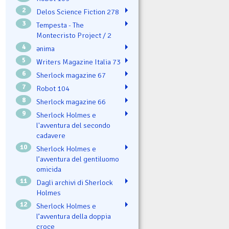
2
Delos Science Fiction 278
3
Tempesta - The
Montecristo Project / 2
4
ənima
5
Writers Magazine Italia 73
6
Sherlock magazine 67
7
Robot 104
8
Sherlock magazine 66
9
Sherlock Holmes e
l'avventura del secondo
cadavere
10
Sherlock Holmes e
l’avventura del gentiluomo
omicida
11
Dagli archivi di Sherlock
Holmes
12
Sherlock Holmes e
l’avventura della doppia
croce