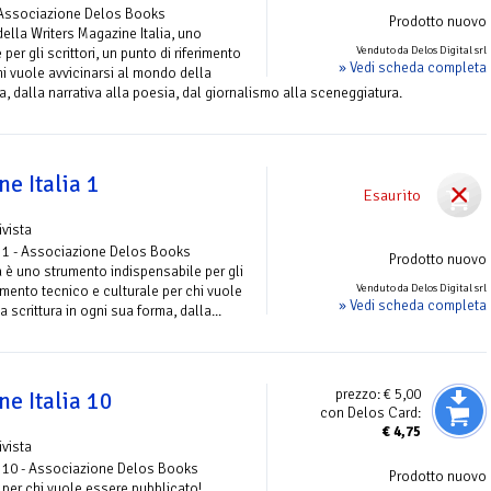
Associazione Delos Books
Prodotto nuovo
ella Writers Magazine Italia, uno
Venduto da Delos Digital srl
er gli scrittori, un punto di riferimento
» Vedi scheda completa
hi vuole avvicinarsi al mondo della
ma, dalla narrativa alla poesia, dal giornalismo alla sceneggiatura.
e Italia 1
Esaurito
ivista
 1 - Associazione Delos Books
Prodotto nuovo
a è uno strumento indispensabile per gli
Venduto da Delos Digital srl
erimento tecnico e culturale per chi vuole
» Vedi scheda completa
 scrittura in ogni sua forma, dalla...
prezzo:
€ 5,00
e Italia 10
con Delos Card:
€
4,75
ivista
 10 - Associazione Delos Books
Prodotto nuovo
 E per chi vuole essere pubblicato!