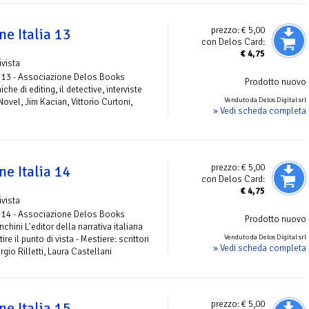
prezzo:
€ 5,00
e Italia 13
con Delos Card:
€
4,75
ivista
 13 - Associazione Delos Books
Prodotto nuovo
che di editing, il detective, interviste
Venduto da Delos Digital srl
ovel, Jim Kacian, Vittorio Curtoni,
» Vedi scheda completa
prezzo:
€ 5,00
e Italia 14
con Delos Card:
€
4,75
ivista
 14 - Associazione Delos Books
Prodotto nuovo
chini L'editor della narrativa italiana
Venduto da Delos Digital srl
re il punto di vista - Mestiere: scrittori
» Vedi scheda completa
ergio Rilletti, Laura Castellani
prezzo:
€ 5,00
e Italia 15