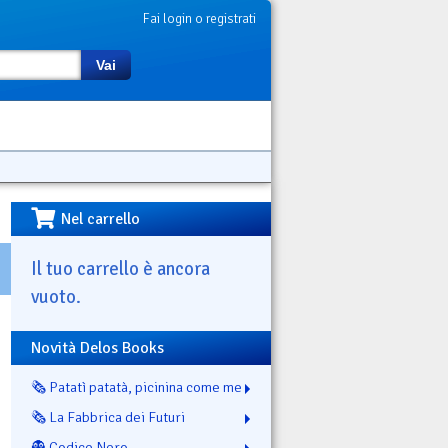
Fai login o registrati
Vai
Nel carrello
Il tuo carrello è ancora
vuoto.
Novità Delos Books
🗞️ Patatì patatà, picinina come me
🗞️ La Fabbrica dei Futuri
👻 Codice Nero