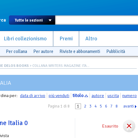
rca
Libri collezionismo
Premi
Altro
Per collana
Per autore
Riviste e abbonamenti
Pubblicità
NE DELOS BOOKS
> COLLANA WRITERS MAGAZINE ITA...
ALIA
dina per:
data di arrivo
più venduti
titolo
autore
uscita
numero
Pagina 1 di 8
1
2
3
4
5
6
7
8
avanti
e Italia 0
Esaurito
ivista