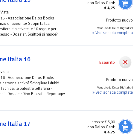
con Delos Card:
€
4,75
ivista
 15 - Associazione Delos Books
Prodotto nuovo
anzo o racconto? Scopri la tua
Venduto da Delos Digital srl
stiere di scrivere le 10 regole per
» Vedi scheda completa
cesso - Dossier: Scrittori si nasce?
e Italia 16
Esaurito
ivista
 16 - Associazione Delos Books
Prodotto nuovo
he persona scrivo? Sciogliere i dubbi
Venduto da Delos Digital srl
 Tecnica: la palestra letteraria -
» Vedi scheda completa
si - Dossier: Dino Buzzati - Reportage:
prezzo:
€ 5,00
e Italia 17
con Delos Card:
€
4,75