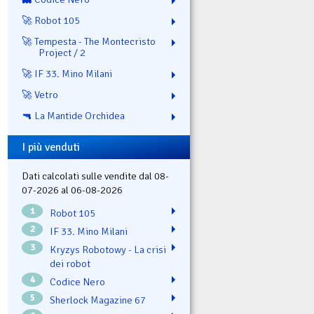
🚀 Robot 105
🚀 Tempesta - The Montecristo
Project / 2
🚀 IF 33. Mino Milani
🚀 Vetro
🔫 La Mantide Orchidea
I più venduti
Dati calcolati sulle vendite dal 08-
07-2026 al 06-08-2026
1
Robot 105
2
IF 33. Mino Milani
3
Kryzys Robotowy - La crisi
dei robot
4
Codice Nero
5
Sherlock Magazine 67