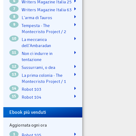
6
Writers Magazine Italia 25
7
Writers Magazine Italia 63
8
L'arma di Tauros
9
Tempesta - The
Montecristo Project / 2
10
La meccanica
dell'Ambaradan
11
Non ci indurre in
tentazione
12
Sussurrami, o dea
13
La prima colonia - The
Montecristo Project / 1
14
Robot 103
15
Robot 104
Ebook più venduti
Aggiornata ogni ora
1
Robot 105