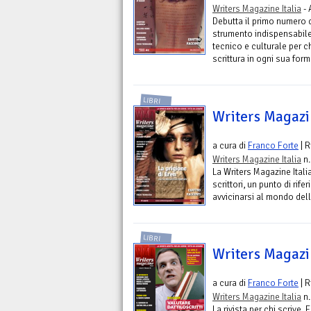
Writers Magazine Italia
- 
Debutta il primo numero d
strumento indispensabile p
tecnico e culturale per c
scrittura in ogni sua for
LIBRI
Writers Magazin
a cura di
Franco Forte
| R
Writers Magazine Italia
n.
La Writers Magazine Itali
scrittori, un punto di rif
avvicinarsi al mondo della
LIBRI
Writers Magazin
a cura di
Franco Forte
| R
Writers Magazine Italia
n.
La rivista per chi scrive.