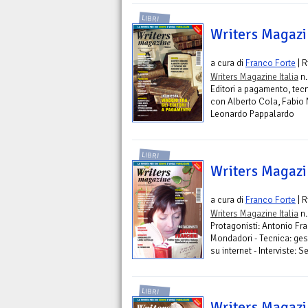
LIBRI
Writers Magazin
a cura di
Franco Forte
| R
Writers Magazine Italia
n.
Editori a pagamento, tecni
con Alberto Cola, Fabio N
Leonardo Pappalardo
LIBRI
Writers Magazin
a cura di
Franco Forte
| R
Writers Magazine Italia
n.
Protagonisti: Antonio Fran
Mondadori - Tecnica: gesti
su internet - Interviste: S
LIBRI
Writers Magazin