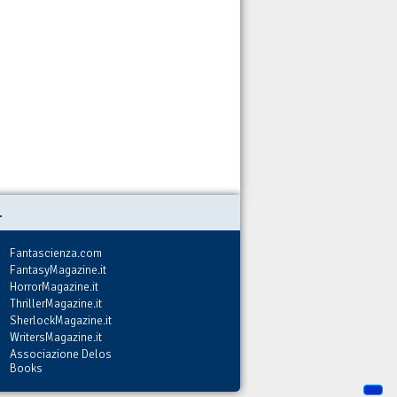
.
Fantascienza.com
FantasyMagazine.it
HorrorMagazine.it
ThrillerMagazine.it
SherlockMagazine.it
WritersMagazine.it
Associazione Delos
Books