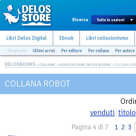
Ricerca
Libri Delos Digital
Ebook
Libri collezionismo
Sfoglia per
Ultimi arrivi
Per editore
Per collana
Per autore
DELOSBOOKS
>
COLLANE
>
ASSOCIAZIONE DELOS BOOKS
> COLLANA RO
COLLANA ROBOT
Ordi
venduti
titolo
Pagina 4 di 7
1
2
3