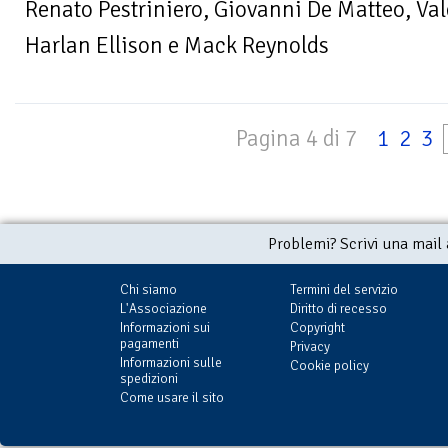
Renato Pestriniero, Giovanni De Matteo, Va
Harlan Ellison e Mack Reynolds
Pagina 4 di 7
1
2
3
Problemi? Scrivi una mail
Chi siamo
Termini del servizio
L'Associazione
Diritto di recesso
Informazioni sui
Copyright
pagamenti
Privacy
Informazioni sulle
Cookie policy
spedizioni
Come usare il sito