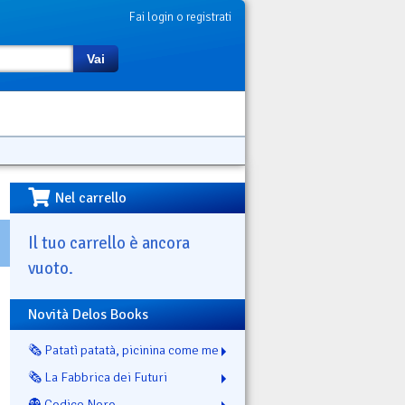
Fai login o registrati
Vai
Nel carrello
Il tuo carrello è ancora
vuoto.
Novità Delos Books
🗞️ Patatì patatà, picinina come me
🗞️ La Fabbrica dei Futuri
👻 Codice Nero