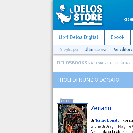
Rice
Libri Delos Digital
Ebook
Sfoglia per
Ultimi arrivi
Per editore
DELOSBOOKS
>
AUTORI
> TITOLI DI NUNZ
TITOLI DI NUNZIO DONATO
LIBRI
Zenami
di
Nunzio Donato
| Roma
Storie di Draghi, Maghi e 
Nell’isola di Iulabor, nel