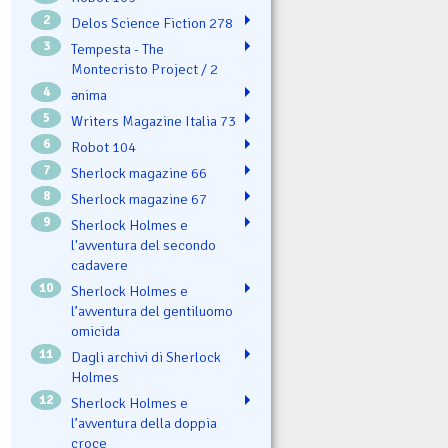
2
Delos Science Fiction 278
3
Tempesta - The
Montecristo Project / 2
4
ənima
5
Writers Magazine Italia 73
6
Robot 104
7
Sherlock magazine 66
8
Sherlock magazine 67
9
Sherlock Holmes e
l'avventura del secondo
cadavere
10
Sherlock Holmes e
l’avventura del gentiluomo
omicida
11
Dagli archivi di Sherlock
Holmes
12
Sherlock Holmes e
l’avventura della doppia
croce