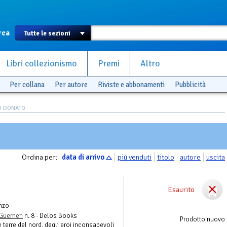
rca
Libri collezionismo
Premi
Altro
Per collana
Per autore
Riviste e abbonamenti
Pubblicità
IO DONATO
Ordina per:
data di arrivo
più venduti
titolo
autore
uscita
Esaurito
nzo
Guerrieri
n. 8 - Delos Books
Prodotto nuovo
le terre del nord, degli eroi inconsapevoli