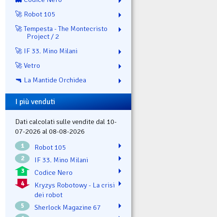
🚀 Robot 105
🚀 Tempesta - The Montecristo
Project / 2
🚀 IF 33. Mino Milani
🚀 Vetro
🔫 La Mantide Orchidea
I più venduti
Dati calcolati sulle vendite dal 10-
07-2026 al 08-08-2026
1
Robot 105
2
IF 33. Mino Milani
3
Codice Nero
4
Kryzys Robotowy - La crisi
dei robot
5
Sherlock Magazine 67