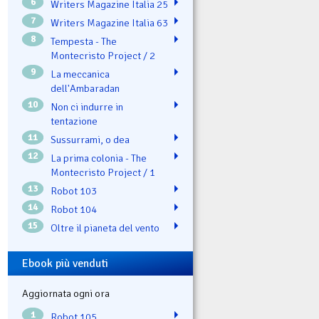
6
Writers Magazine Italia 25
7
Writers Magazine Italia 63
8
Tempesta - The
Montecristo Project / 2
9
La meccanica
dell'Ambaradan
10
Non ci indurre in
tentazione
11
Sussurrami, o dea
12
La prima colonia - The
Montecristo Project / 1
13
Robot 103
14
Robot 104
15
Oltre il pianeta del vento
Ebook più venduti
Aggiornata ogni ora
1
Robot 105