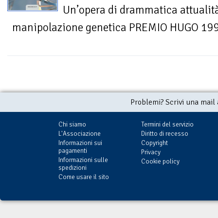
Un’opera di drammatica attualità
manipolazione genetica PREMIO HUGO 19
Problemi? Scrivi una mail
Chi siamo
Termini del servizio
L'Associazione
Diritto di recesso
Informazioni sui
Copyright
pagamenti
Privacy
Informazioni sulle
Cookie policy
spedizioni
Come usare il sito