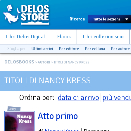
Ricerca
Libri Delos Digital
Ebook
Libri collezionismo
Sfoglia per
Ultimi arrivi
Per editore
Per collana
Per autore
DELOSBOOKS
>
AUTORI
> TITOLI DI NANCY KRESS
TITOLI DI NANCY KRESS
Ordina per:
data di arrivo
più vend
LIBRI
Atto primo