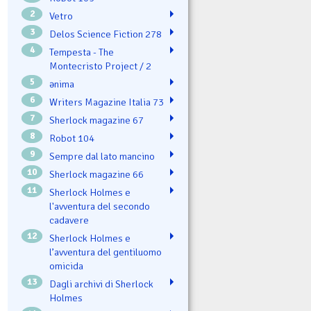
2
Vetro
3
Delos Science Fiction 278
4
Tempesta - The
Montecristo Project / 2
5
ənima
6
Writers Magazine Italia 73
7
Sherlock magazine 67
8
Robot 104
9
Sempre dal lato mancino
10
Sherlock magazine 66
11
Sherlock Holmes e
l'avventura del secondo
cadavere
12
Sherlock Holmes e
l’avventura del gentiluomo
omicida
13
Dagli archivi di Sherlock
Holmes