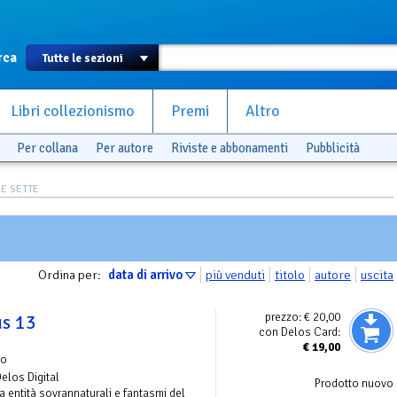
rca
Libri collezionismo
Premi
Altro
Per collana
Per autore
Riviste e abbonamenti
Pubblicità
LE SETTE
Ordina per:
data di arrivo
più venduti
titolo
autore
uscita
prezzo:
€ 20,00
us 13
con Delos Card:
€
19,00
zo
Delos Digital
Prodotto nuovo
a entità sovrannaturali e fantasmi del