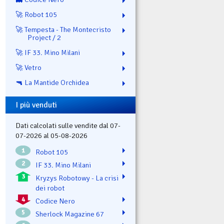
🚀 Robot 105
🚀 Tempesta - The Montecristo
Project / 2
🚀 IF 33. Mino Milani
🚀 Vetro
🔫 La Mantide Orchidea
I più venduti
Dati calcolati sulle vendite dal 07-
07-2026 al 05-08-2026
1
Robot 105
2
IF 33. Mino Milani
3
Kryzys Robotowy - La crisi
dei robot
4
Codice Nero
5
Sherlock Magazine 67