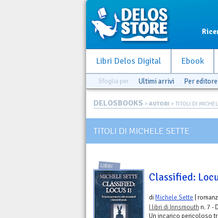
Rice
Libri Delos Digital
Ebook
Sfoglia per
Ultimi arrivi
Per editore
DELOSBOOKS
>
AUTORI
> TITOLI DI MICHE
TITOLI DI MICHELE SETTE
LIBRI
Classified: Loc
di
Michele Sette
| roman
I libri di Innsmouth
n. 7 - 
Un incarico pericoloso tr