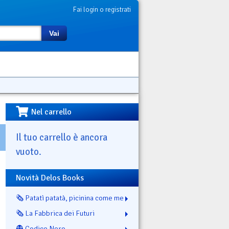
Fai login o registrati
Vai
Nel carrello
Il tuo carrello è ancora
vuoto.
Novità Delos Books
🗞️ Patatì patatà, picinina come me
🗞️ La Fabbrica dei Futuri
👻 Codice Nero