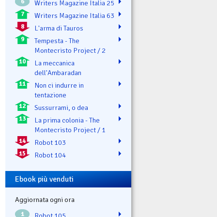
6
Writers Magazine Italia 25
7
Writers Magazine Italia 63
8
L'arma di Tauros
9
Tempesta - The
Montecristo Project / 2
10
La meccanica
dell'Ambaradan
11
Non ci indurre in
tentazione
12
Sussurrami, o dea
13
La prima colonia - The
Montecristo Project / 1
14
Robot 103
15
Robot 104
Ebook più venduti
Aggiornata ogni ora
1
Robot 105