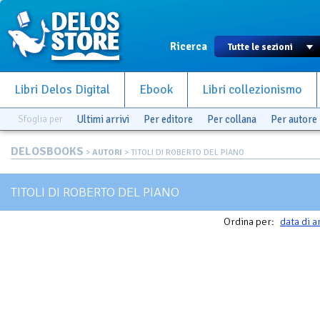
Ricerca
Libri Delos Digital
Ebook
Libri collezionismo
Sfoglia per
Ultimi arrivi
Per editore
Per collana
Per autore
DELOSBOOKS
>
AUTORI
> TITOLI DI ROBERTO DEL PIANO
TITOLI DI ROBERTO DEL PIANO
Ordina per:
data di a