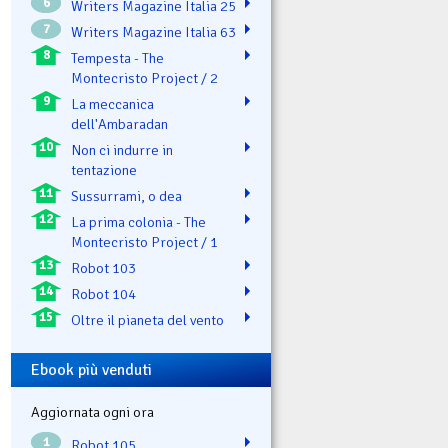
6
Writers Magazine Italia 25
7
Writers Magazine Italia 63
8
Tempesta - The
Montecristo Project / 2
9
La meccanica
dell'Ambaradan
10
Non ci indurre in
tentazione
11
Sussurrami, o dea
12
La prima colonia - The
Montecristo Project / 1
13
Robot 103
14
Robot 104
15
Oltre il pianeta del vento
Ebook più venduti
Aggiornata ogni ora
1
Robot 105