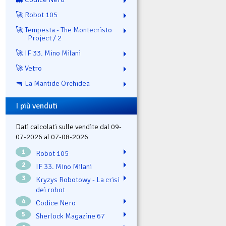
🚀 Robot 105
🚀 Tempesta - The Montecristo
Project / 2
🚀 IF 33. Mino Milani
🚀 Vetro
🔫 La Mantide Orchidea
I più venduti
Dati calcolati sulle vendite dal 09-
07-2026 al 07-08-2026
1
Robot 105
2
IF 33. Mino Milani
3
Kryzys Robotowy - La crisi
dei robot
4
Codice Nero
5
Sherlock Magazine 67