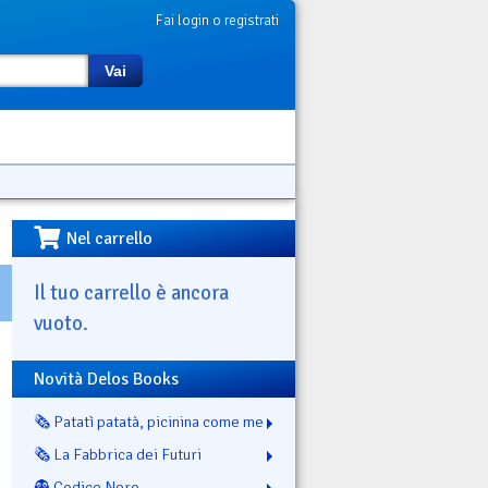
Fai login o registrati
Vai
Nel carrello
Il tuo carrello è ancora
vuoto.
Novità Delos Books
🗞️ Patatì patatà, picinina come me
🗞️ La Fabbrica dei Futuri
👻 Codice Nero