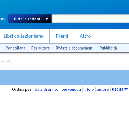
rca
Libri collezionismo
Premi
Altro
Per collana
Per autore
Riviste e abbonamenti
Pubblicità
LOPRIORE
Ordina per:
data di arrivo
più venduti
titolo
autore
uscita