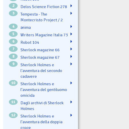
2
Delos Science Fiction 278
3
Tempesta - The
Montecristo Project / 2
4
ənima
5
Writers Magazine Italia 73
6
Robot 104
7
Sherlock magazine 66
8
Sherlock magazine 67
9
Sherlock Holmes e
l'avventura del secondo
cadavere
10
Sherlock Holmes e
l’avventura del gentiluomo
omicida
11
Dagli archivi di Sherlock
Holmes
12
Sherlock Holmes e
l’avventura della doppia
croce