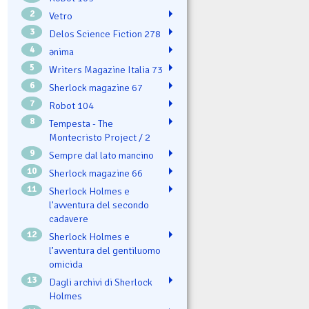
2
Vetro
3
Delos Science Fiction 278
4
ənima
5
Writers Magazine Italia 73
6
Sherlock magazine 67
7
Robot 104
8
Tempesta - The
Montecristo Project / 2
9
Sempre dal lato mancino
10
Sherlock magazine 66
11
Sherlock Holmes e
l'avventura del secondo
cadavere
12
Sherlock Holmes e
l’avventura del gentiluomo
omicida
13
Dagli archivi di Sherlock
Holmes