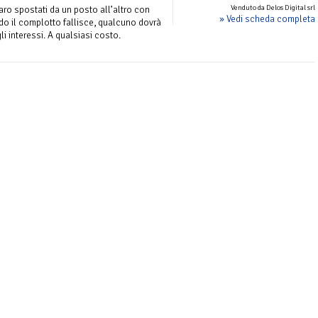
Venduto da Delos Digital srl
naro spostati da un posto all’altro con
» Vedi scheda completa
o il complotto fallisce, qualcuno dovrà
gli interessi. A qualsiasi costo.