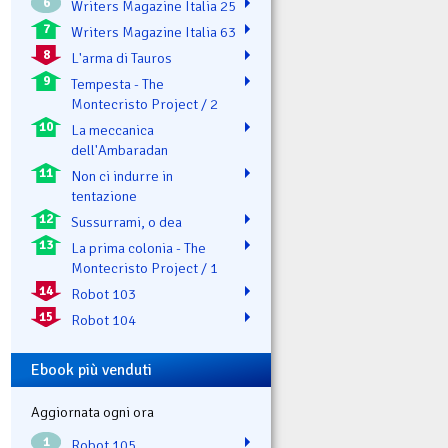
6
Writers Magazine Italia 25
7
Writers Magazine Italia 63
8
L'arma di Tauros
9
Tempesta - The
Montecristo Project / 2
10
La meccanica
dell'Ambaradan
11
Non ci indurre in
tentazione
12
Sussurrami, o dea
13
La prima colonia - The
Montecristo Project / 1
14
Robot 103
15
Robot 104
Ebook più venduti
Aggiornata ogni ora
1
Robot 105