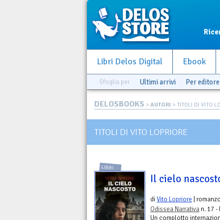
Rice
Libri Delos Digital
Ebook
Sfoglia per
Ultimi arrivi
Per editore
DELOSBOOKS
>
AUTORI
> TITOLI DI VITO 
TITOLI DI VITO LOPRIORE
LIBRI
Il cielo nascost
di
Vito Lopriore
| romanz
Odissea Narrativa
n. 17 -
Un complotto internazion