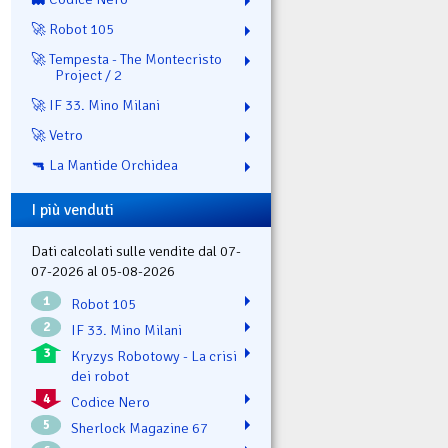
🚀 Robot 105
🚀 Tempesta - The Montecristo
Project / 2
🚀 IF 33. Mino Milani
🚀 Vetro
🔫 La Mantide Orchidea
I più venduti
Dati calcolati sulle vendite dal 07-
07-2026 al 05-08-2026
1
Robot 105
2
IF 33. Mino Milani
3
Kryzys Robotowy - La crisi
dei robot
4
Codice Nero
5
Sherlock Magazine 67