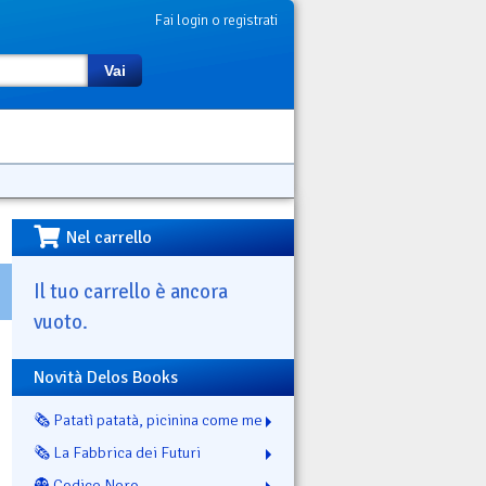
Fai login o registrati
Vai
Nel carrello
Il tuo carrello è ancora
vuoto.
Novità Delos Books
🗞️ Patatì patatà, picinina come me
🗞️ La Fabbrica dei Futuri
👻 Codice Nero