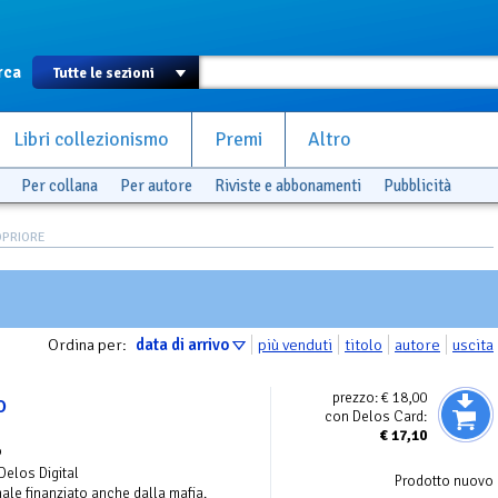
rca
Libri collezionismo
Premi
Altro
Per collana
Per autore
Riviste e abbonamenti
Pubblicità
LOPRIORE
Ordina per:
data di arrivo
più venduti
titolo
autore
uscita
prezzo:
€ 18,00
o
con Delos Card:
€
17,10
o
 Delos Digital
Prodotto nuovo
ale finanziato anche dalla mafia.