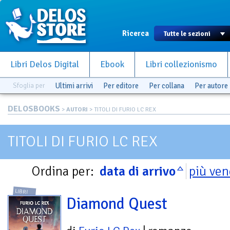
Ricerca
Libri Delos Digital
Ebook
Libri collezionismo
Sfoglia per
Ultimi arrivi
Per editore
Per collana
Per autore
DELOSBOOKS
>
AUTORI
> TITOLI DI FURIO LC REX
TITOLI DI FURIO LC REX
Ordina per:
data di arrivo
più ven
LIBRI
Diamond Quest