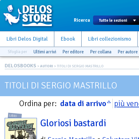
Ricerca
Libri Delos Digital
Ebook
Libri collezionismo
Sfoglia per
Ultimi arrivi
Per editore
Per collana
Per autore
DELOSBOOKS
>
AUTORI
> TITOLI DI SERGIO MASTRILLO
TITOLI DI SERGIO MASTRILLO
Ordina per:
data di arrivo
più ven
LIBRI
Gloriosi bastardi