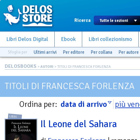
Ricerca
Libri Delos Digital
Ebook
Libri collezionismo
Sfoglia per
Ultimi arrivi
Per editore
Per collana
Per autore
DELOSBOOKS
>
AUTORI
> TITOLI DI FRANCESCA FORLENZA
TITOLI DI FRANCESCA FORLENZA
Ordina per:
data di arrivo
più ven
LIBRI
Il Leone del Sahara