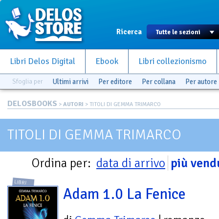
Ricerca
Libri Delos Digital
Ebook
Libri collezionismo
Sfoglia per
Ultimi arrivi
Per editore
Per collana
Per autore
DELOSBOOKS
>
AUTORI
> TITOLI DI GEMMA TRIMARCO
TITOLI DI GEMMA TRIMARCO
Ordina per:
data di arrivo
più vend
LIBRI
Adam 1.0 La Fenice