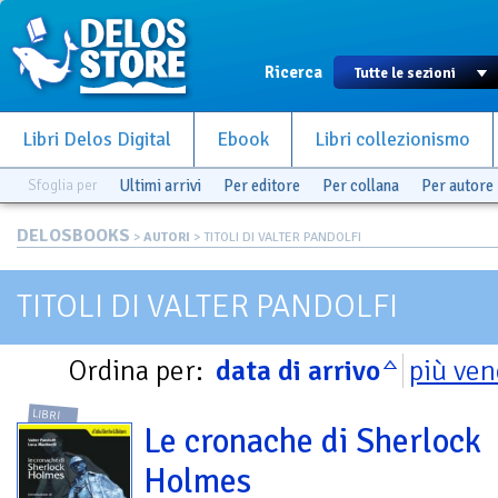
Ricerca
Libri Delos Digital
Ebook
Libri collezionismo
Sfoglia per
Ultimi arrivi
Per editore
Per collana
Per autore
DELOSBOOKS
>
AUTORI
> TITOLI DI VALTER PANDOLFI
TITOLI DI VALTER PANDOLFI
Ordina per:
data di arrivo
più ven
LIBRI
Le cronache di Sherlock
Holmes