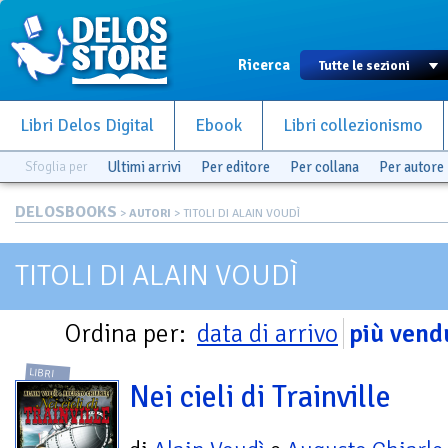
Ricerca
Libri Delos Digital
Ebook
Libri collezionismo
Sfoglia per
Ultimi arrivi
Per editore
Per collana
Per autore
DELOSBOOKS
>
AUTORI
> TITOLI DI ALAIN VOUDÌ
TITOLI DI ALAIN VOUDÌ
Ordina per:
data di arrivo
più vend
LIBRI
Nei cieli di Trainville