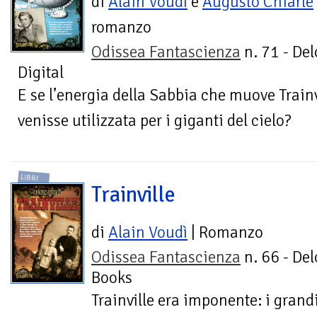
di
Alain Voudì
e
Augusto Chiarle
romanzo
Odissea Fantascienza
n. 71 - Del
Digital
E se l’energia della Sabbia che muove Trainvil
venisse utilizzata per i giganti del cielo?
LIBRI
Trainville
di
Alain Voudì
| Romanzo
Odissea Fantascienza
n. 66 - Del
Books
Trainville era imponente: i grand