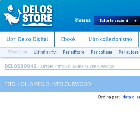
Ricerca
Libri Delos Digital
Ebook
Libri collezionismo
Sfoglia per
Ultimi arrivi
Per editore
Per collana
Per autore
DELOSBOOKS
>
AUTORI
> TITOLI DI JAMES OLIVER CURWOOD
TITOLI DI JAMES OLIVER CURWOOD
Ordina per:
data di a