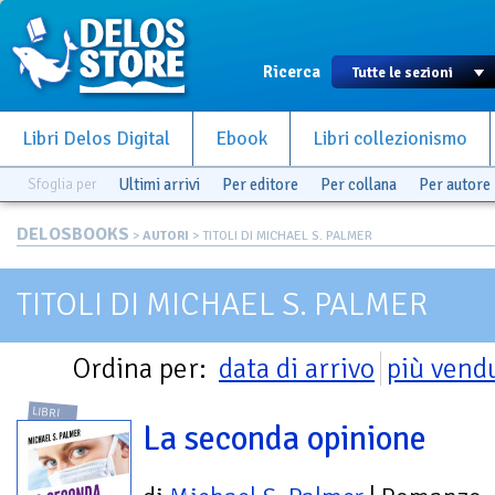
Ricerca
Libri Delos Digital
Ebook
Libri collezionismo
Sfoglia per
Ultimi arrivi
Per editore
Per collana
Per autore
DELOSBOOKS
>
AUTORI
> TITOLI DI MICHAEL S. PALMER
TITOLI DI MICHAEL S. PALMER
Ordina per:
data di arrivo
più vend
LIBRI
La seconda opinione