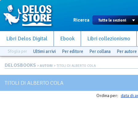
Ricerca
Libri Delos Digital
Ebook
Libri collezionismo
Sfoglia per
Ultimi arrivi
Per editore
Per collana
Per autore
DELOSBOOKS
>
AUTORI
> TITOLI DI ALBERTO COLA
TITOLI DI ALBERTO COLA
Ordina per:
data di a