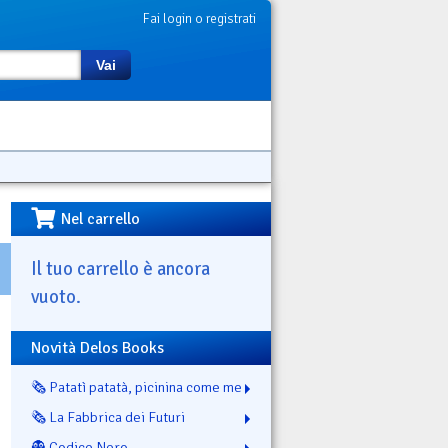
Fai login o registrati
Vai
Nel carrello
Il tuo carrello è ancora
vuoto.
Novità Delos Books
🗞️ Patatì patatà, picinina come me
🗞️ La Fabbrica dei Futuri
👻 Codice Nero