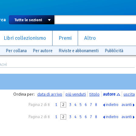
rca
Libri collezionismo
Premi
Altro
Per collana
Per autore
Riviste e abbonamenti
Pubblicità
PACHÌ
Ordina per:
data di arrivo
più venduti
titolo
autore
uscita
Pagina 2 di 8
1
2
3
4
5
6
7
8
indietro
avanti
Pagina 2 di 8
1
2
3
4
5
6
7
8
indietro
avanti