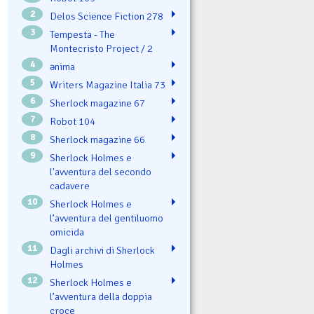
2
Delos Science Fiction 278
3
Tempesta - The
Montecristo Project / 2
4
ənima
5
Writers Magazine Italia 73
6
Sherlock magazine 67
7
Robot 104
8
Sherlock magazine 66
9
Sherlock Holmes e
l'avventura del secondo
cadavere
10
Sherlock Holmes e
l’avventura del gentiluomo
omicida
11
Dagli archivi di Sherlock
Holmes
12
Sherlock Holmes e
l’avventura della doppia
croce