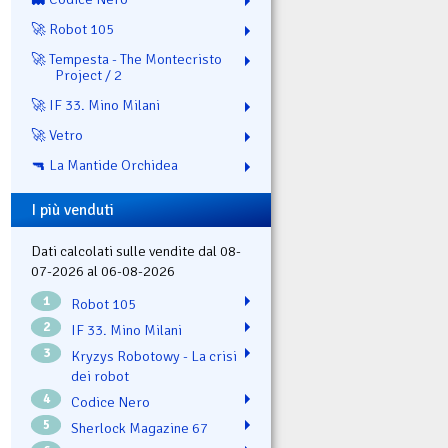
🚀 Robot 105
🚀 Tempesta - The Montecristo
Project / 2
🚀 IF 33. Mino Milani
🚀 Vetro
🔫 La Mantide Orchidea
I più venduti
Dati calcolati sulle vendite dal 08-
07-2026 al 06-08-2026
1
Robot 105
2
IF 33. Mino Milani
3
Kryzys Robotowy - La crisi
dei robot
4
Codice Nero
5
Sherlock Magazine 67