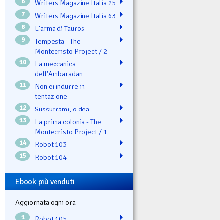
6
Writers Magazine Italia 25
7
Writers Magazine Italia 63
8
L'arma di Tauros
9
Tempesta - The
Montecristo Project / 2
10
La meccanica
dell'Ambaradan
11
Non ci indurre in
tentazione
12
Sussurrami, o dea
13
La prima colonia - The
Montecristo Project / 1
14
Robot 103
15
Robot 104
Ebook più venduti
Aggiornata ogni ora
1
Robot 105