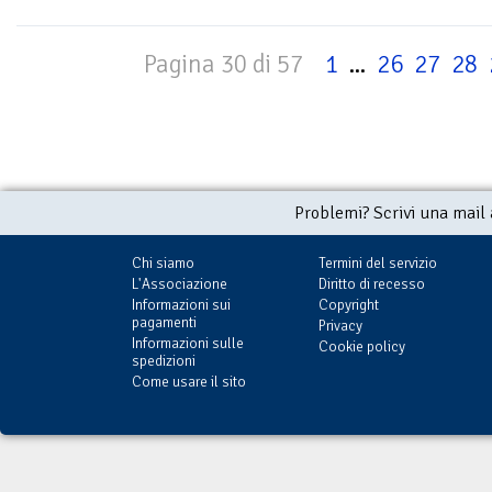
Pagina 30 di 57
1
...
26
27
28
Problemi? Scrivi una mail
Chi siamo
Termini del servizio
L'Associazione
Diritto di recesso
Informazioni sui
Copyright
pagamenti
Privacy
Informazioni sulle
Cookie policy
spedizioni
Come usare il sito