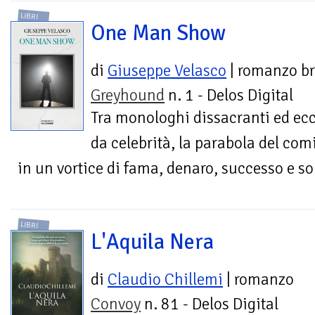
LIBRI
One Man Show
di
Giuseppe Velasco
| romanzo br
Greyhound
n. 1 - Delos Digital
Tra monologhi dissacranti ed ec
da celebrità, la parabola del comi
in un vortice di fama, denaro, successo e so
LIBRI
L'Aquila Nera
di
Claudio Chillemi
| romanzo
Convoy
n. 81 - Delos Digital