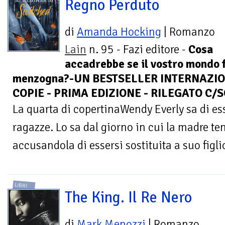
Regno Perduto
di
Amanda Hocking
| Romanzo
Lain
n. 95 - Fazi editore -
Cosa
accadrebbe se il vostro mondo f
menzogna?-UN BESTSELLER INTERNAZIO
COPIE - PRIMA EDIZIONE - RILEGATO C/
La quarta di copertinaWendy Everly sa di ess
ragazze. Lo sa dal giorno in cui la madre ten
accusandola di essersi sostituita a suo figl
LIBRI
The King. Il Re Nero
di
Mark Menozzi
| Romanzo