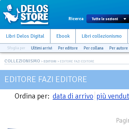
Ricerca
Libri Delos Digital
Ebook
Libri collezionismo
Sfoglia per
Ultimi arrivi
Per editore
Per collana
Per autore
COLLEZIONISMO
>
EDITORI
> EDITORE FAZI EDITORE
EDITORE FAZI EDITORE
Ordina per:
data di arrivo
più vendut
Pagi