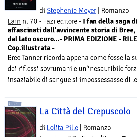
di
Stephenie Meyer
| Romanzo
Lain
n. 70 - Fazi editore -
I fan della saga d
affascinati dall'avvincente storia di Bree,
dal lato oscuro...- PRIMA EDIZIONE - RI
Cop.illustrata -
Bree Tanner ricorda appena come fosse la su
dei riflessi sovrumani e un'inesauribile for
insaziabile di sangue si impossessasse di lei.
LIBRI
La Città del Crepuscolo
di
Lolita Pille
| Romanzo