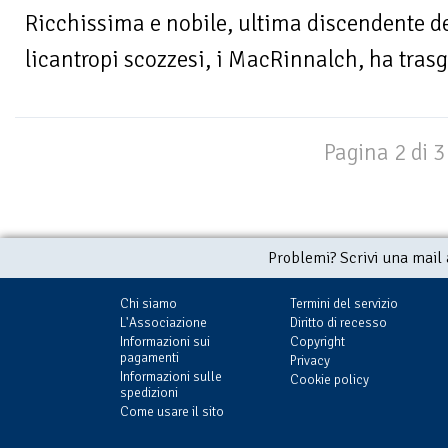
Ricchissima e nobile, ultima discendente del
licantropi scozzesi, i MacRinnalch, ha trasgr
Pagina 2 di 3
Problemi? Scrivi una mail
Chi siamo
Termini del servizio
L'Associazione
Diritto di recesso
Informazioni sui
Copyright
pagamenti
Privacy
Informazioni sulle
Cookie policy
spedizioni
Come usare il sito