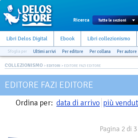
Ricerca
Libri Delos Digital
Ebook
Libri collezionismo
Sfoglia per
Ultimi arrivi
Per editore
Per collana
Per autore
COLLEZIONISMO
>
EDITORI
> EDITORE FAZI EDITORE
EDITORE FAZI EDITORE
Ordina per:
data di arrivo
più vendut
Pagina 2 di 3