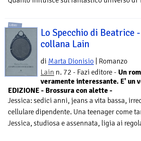
Quanto influisce sul fantastico universo di Tw
LIBRI
Lo Specchio di Beatrice -
collana Lain
di
Marta Dionisio
| Romanzo
Lain
n. 72 - Fazi editore -
Un rom
veramente interessante. E' un 
EDIZIONE - Brossura con alette -
Jessica: sedici anni, jeans a vita bassa, irr
cellulare dipendente. Una teenager come tan
Jessica, studiosa e assennata, ligia ai regol