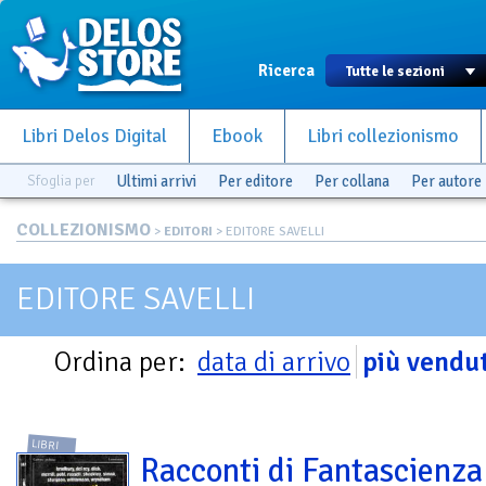
Ricerca
Libri Delos Digital
Ebook
Libri collezionismo
Sfoglia per
Ultimi arrivi
Per editore
Per collana
Per autore
COLLEZIONISMO
>
EDITORI
> EDITORE SAVELLI
EDITORE SAVELLI
Ordina per:
data di arrivo
più vendut
LIBRI
Racconti di Fantascienza