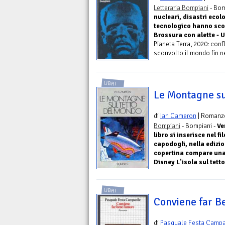
Letteraria Bompiani
- Bom
nucleari, disastri ecol
tecnologico hanno sco
Brossura con alette - 
Pianeta Terra, 2020: conf
sconvolto il mondo fin ne
LIBRI
Le Montagne su
di
Ian Cameron
| Romanz
Bompiani
- Bompiani -
Ve
libro si inserisce nel fi
capodogli, nella edizion
copertina compare una 
Disney L'isola sul tett
LIBRI
Conviene far B
di
Pasquale Festa Campa