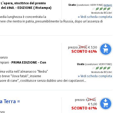
-
L'opera, vincitrice del premio
Usato
(condizioni: VERY FINE)
dettagli
a del 1940. - EDIZIONE ( Ristampa)
Venduto da BCLibri
» Vedi scheda completa
i media lunghezza è concentrata la
nere che rientra in patria, presumibilmente la Russia, dopo un'assenza di
prezzo:
€9.00
€ 3,50
SCONTO 61%
manzo
mpiani -
PRIMA EDIZIONE - Con
Usato
(condizioni: VERY FINE)
prima volta nell'almanacco "Nedra"
Venduto da BCLibri
» Vedi scheda completa
 breve "Uova fatali", insieme
Cuore di cane", costituisce senza dubbio uno dei capolavori...
prezzo:
€15.00
a Terra =
€ 5,00
SCONTO 67%
nzo