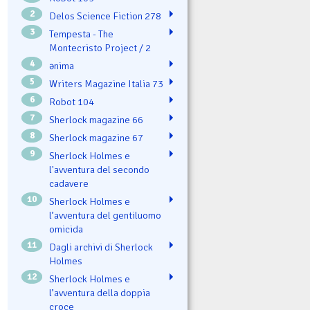
2
Delos Science Fiction 278
3
Tempesta - The
Montecristo Project / 2
4
ənima
5
Writers Magazine Italia 73
6
Robot 104
7
Sherlock magazine 66
8
Sherlock magazine 67
9
Sherlock Holmes e
l'avventura del secondo
cadavere
10
Sherlock Holmes e
l’avventura del gentiluomo
omicida
11
Dagli archivi di Sherlock
Holmes
12
Sherlock Holmes e
l’avventura della doppia
croce