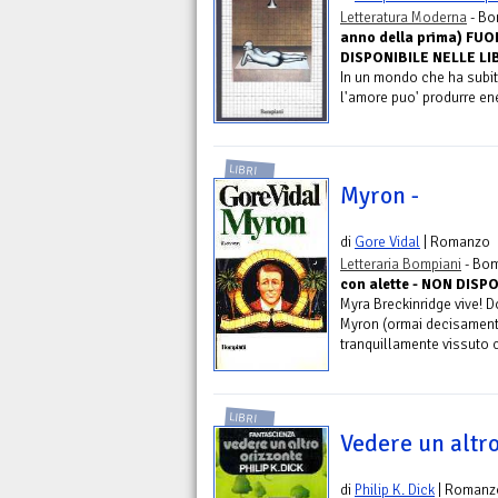
Letteratura Moderna
- Bo
anno della prima) FU
DISPONIBILE NELLE LIB
In un mondo che ha subit
l'amore puo' produrre ene
LIBRI
Myron -
di
Gore Vidal
| Romanzo
Letteraria Bompiani
- Bom
con alette - NON DISP
Myra Breckinridge vive! Do
Myron (ormai decisament
tranquillamente vissuto co
LIBRI
Vedere un altro
di
Philip K. Dick
| Romanz