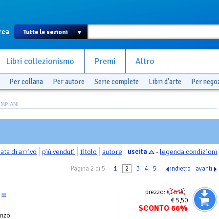
rca
Libri collezionismo
Premi
Altro
Per collana
Per autore
Serie complete
Libri d'arte
Per nego
OMPIANI
ata di arrivo
più venduti
titolo
autore
uscita
-
legenda condizioni
Pagina 2 di 5
1
2
3
4
5
indietro
avanti
prezzo:
€16.00
 =
€ 5,50
SCONTO 66%
nzo