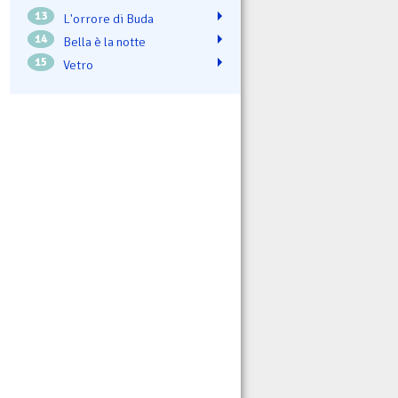
13
L'orrore di Buda
14
Bella è la notte
15
Vetro