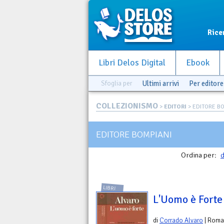
Rice
Libri Delos Digital
Ebook
Sfoglia per
Ultimi arrivi
Per editore
COLLEZIONISMO
>
EDITORI
> EDITORE B
EDITORE BOMPIANI
Ordina per:
d
LIBRI
L'Uomo è Forte
di
Corrado Alvaro
| Roma