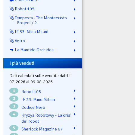
🚀 Robot 105
🚀 Tempesta - The Montecristo
Project / 2
🚀 IF 33. Mino Milani
🚀 Vetro
🔫 La Mantide Orchidea
I più venduti
Dati calcolati sulle vendite dal 11-
07-2026 al 09-08-2026
1
Robot 105
2
IF 33. Mino Milani
3
Codice Nero
4
Kryzys Robotowy - La crisi
dei robot
5
Sherlock Magazine 67