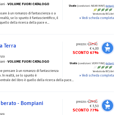
ani -
VOLUME FUORI CATALOGO
Usato
(condizioni: NEAR MINT)
dettagli
ensare à un romanzo di fantascienza o a
Venduto da BCLibri
» Vedi scheda completa
ealtà, se lo spunto è fantascientifico, il
quello della ricerca della pace e...
prezzo:
€12.00
a Terra
€ 4,00
SCONTO 67%
nzo
ani -
VOLUME FUORI CATALOGO
Usato
(condizioni: VERY FINE)
dettagli
ebbe pensare à un romanzo di fantascienza
Venduto da BCLibri
» Vedi scheda completa
 In realtà, se lo spunto è
centrale del libro è quello della ricerca della pace...
prezzo:
€15.00
iberato - Bompiani
€ 3,50
SCONTO 77%
nzo