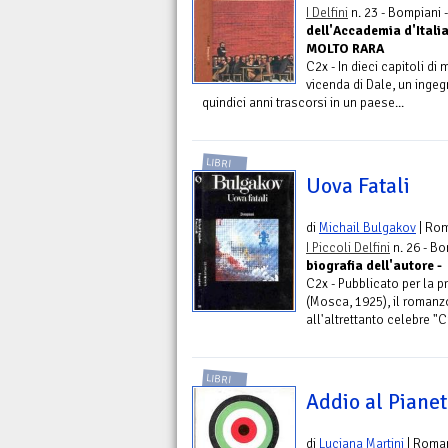
I Delfini
n. 23 - Bompiani 
dell'Accademia d'Itali
MOLTO RARA
C2x - In dieci capitoli d
vicenda di Dale, un ingeg
quindici anni trascorsi in un paese...
LIBRI
Uova Fatali
di
Michail Bulgakov
| Ro
I Piccoli Delfini
n. 26 - Bo
biografia dell'autore -
C2x - Pubblicato per la 
(Mosca, 1925), il romanzo
all'altrettanto celebre "
LIBRI
Addio al Pianet
di
Luciana Martini
| Roma