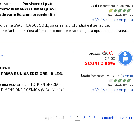
 - Bompiani -
Per vivere si può
Usato
(condizioni: NEAR MINT)
bernati? ROMANZO ORMAI QUASI
le varie Edizioni precedenti e
Venduto da BCLibri
» Vedi scheda completa
go per la SVASTICA SUL SOLE, sa unire la profondità e il senso del
one fantascientifica all'impegno morale e sociale, alla ripulsa di qualsiasi...
prezzo:
€20.00
 -
€ 4,00
SCONTO 80%
manzo
-
PRIMA E UNICA EDIZIONE - RILEG.
Usato
(condizioni: VERY FINE)
dettagli
prima edizione del TOLKIEN SPECIAL
Venduto da BCLibri
» Vedi scheda completa
e DIMENSIONE COSMICA (V. Notiziario "
Pagina 2 di 5
1
2
3
4
5
indietro
avanti