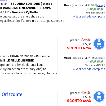
mpiani -
SECONDA EDIZIONE ( stesso
Usato
(condizioni: VERY FINE)
dettagli
ORI CATALOGO E NEANCHE RISTAMPA
RERIE - Brossura C/Alette
Venduto da BCLibri
» Vedi scheda completa
o una catastrofe energetica solo
rgia. Bello fare l'amore ma alla lunga stanca :-))
prezzo:
€15.00
€ 5,00
SCONTO 67%
piani -
PRIMA EDIZIONE - Brossura
Usato
(condizioni: VERY FINE)
dettagli
ONIBILE NELLE LIBRERIE
po anni di silenzio durante i quali
Venduto da BCLibri
» Vedi scheda completa
e Myron per amore di Mary-Ann) ha
n sua moglie e i suoi due terrier, ritorna la...
prezzo:
€14.00
 Orizzonte =
€ 5,00
SCONTO 64%
o