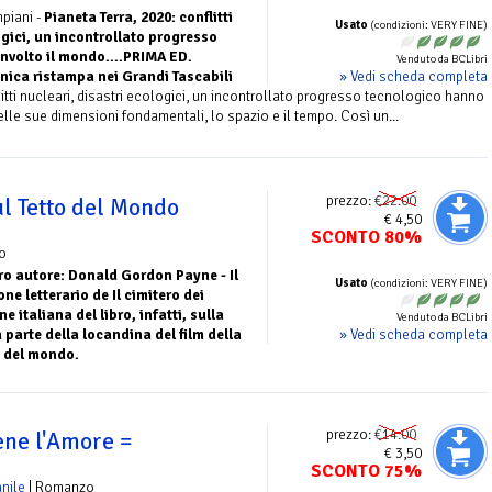
piani -
Pianeta Terra, 2020: conflitti
Usato
(condizioni: VERY FINE)
ogici, un incontrollato progresso
nvolto il mondo....PRIMA ED.
Venduto da BCLibri
» Vedi scheda completa
Unica ristampa nei Grandi Tascabili
litti nucleari, disastri ecologici, un incontrollato progresso tecnologico hanno
lle sue dimensioni fondamentali, lo spazio e il tempo. Così un...
prezzo:
€22.00
l Tetto del Mondo
€ 4,50
SCONTO 80%
o
ro autore: Donald Gordon Payne - Il
Usato
(condizioni: VERY FINE)
lone letterario de Il cimitero dei
e italiana del libro, infatti, sulla
Venduto da BCLibri
» Vedi scheda completa
parte della locandina del film della
o del mondo.
prezzo:
€14.00
ene l'Amore =
€ 3,50
SCONTO 75%
nile
| Romanzo