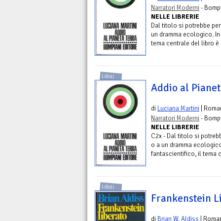
Narratori Moderni
- Bompi
NELLE LIBRERIE
Dal titolo si potrebbe p
un dramma ecologico. In r
tema centrale del libro è 
LIBRI
Addio al Pianet
di
Luciana Martini
| Roma
Narratori Moderni
- Bompi
NELLE LIBRERIE
C2x - Dal titolo si potr
o a un dramma ecologico.
fantascientifico, il tema 
LIBRI
Frankenstein L
di
Brian W. Aldiss
| Roma