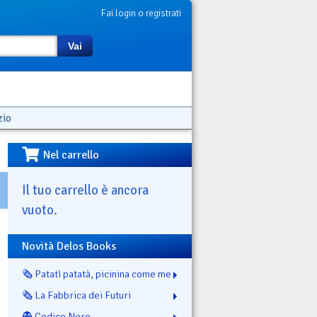
Fai login o registrati
Vai
zio
Nel carrello
Il tuo carrello è ancora
vuoto.
Novità Delos Books
🗞️ Patatì patatà, picinina come me
🗞️ La Fabbrica dei Futuri
👻 Codice Nero