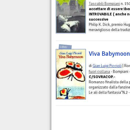
Tascabili Bompiani
n. 150
accettare di essere i
INTROVABILE ( anche nel
successive
Philip K. Dick, premio Hu
meraviglioso della tradizi
LIBRI
Viva Babymoon
di
Gian Luigi Piccioli
| Ro
fuori collana
- Bompiani 
C/SOVRACOP.-
Romanzo finalista della 
organizzato dalla fanzin
Le ali della fantasia"N.2 -