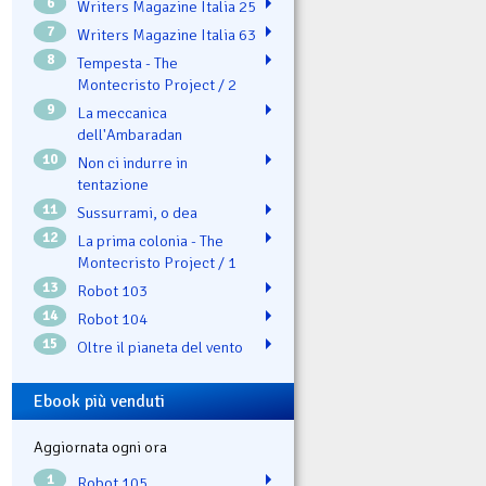
6
Writers Magazine Italia 25
7
Writers Magazine Italia 63
8
Tempesta - The
Montecristo Project / 2
9
La meccanica
dell'Ambaradan
10
Non ci indurre in
tentazione
11
Sussurrami, o dea
12
La prima colonia - The
Montecristo Project / 1
13
Robot 103
14
Robot 104
15
Oltre il pianeta del vento
Ebook più venduti
Aggiornata ogni ora
1
Robot 105