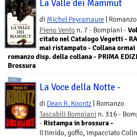
La Valle dei Mammut
di
Michel Peyramaure
| Romanzo
Pieno Vento
n. 7 - Bompiani -
Vo
citato nel Catalogo Vegetti - R
mai ristampato - Collana ormai 
romanzo disp. della collana - PRIMA EDI
Brossura
LIBRI
La Voce della Notte -
di
Dean R. Koontz
| Romanzo
Tascabili Bompiani
n. 316 - Bom
-
Ristampa in brossura -
Il timido, goffo, impacciato Col