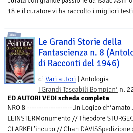
curata con grande passione da Isaac Asimov
18 e il curatore vi ha raccolto i migliori tes
LIBRI
Le Grandi Storie della
Fantascienza n. 8 (Antol
di Racconti del 1946)
di
Vari autori
| Antologia
I Grandi Tascabili Bompiani
n. 2
ED AUTORI VEDI scheda completa
NRO 8 -------------------Un Logico chiamato
LEINSTERMonumento // Theodore STURGEON
CLARKEL'incubo // Chan DAVISSpedizione di 