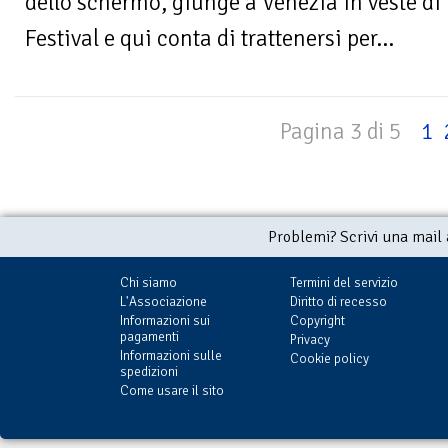
dello schermo, giunge a Venezia in veste di
Festival e qui conta di trattenersi per...
Pagina 3 di 5
1
Problemi? Scrivi una mail
Chi siamo
Termini del servizio
L'Associazione
Diritto di recesso
Informazioni sui
Copyright
pagamenti
Privacy
Informazioni sulle
Cookie policy
spedizioni
Come usare il sito