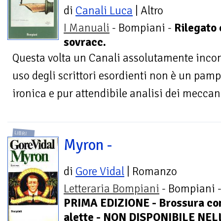
di
Canali Luca
| Altro
I Manuali
- Bompiani -
Rilegato
sovracc.
Questa volta un Canali assolutamente inco
uso degli scrittori esordienti non è un pamph
ironica e pur attendibile analisi dei meccani
LIBRI
Myron -
di
Gore Vidal
| Romanzo
Letteraria Bompiani
- Bompiani 
PRIMA EDIZIONE - Brossura co
alette - NON DISPONIBILE NEL