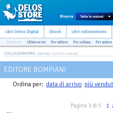
Ricerca
Libri Delos Digital
Ebook
Libri collezionismo
Sfoglia per
Ultimi arrivi
Per editore
Per collana
Per autore
COLLEZIONISMO
>
EDITORI
> EDITORE BOMPIANI
EDITORE BOMPIANI
Ordina per:
data di arrivo
più vendut
Pagina 3 di 5
1