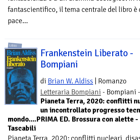
fantascientifico, il tema centrale del libro è 
pace...
LIBRI
Frankenstein Liberato -
Bompiani
di
Brian W. Aldiss
| Romanzo
Letteraria Bompiani
- Bompiani 
Pianeta Terra, 2020: conflitti nu
un incontrollato progresso tecn
mondo....PRIMA ED. Brossura con alette -
Tascabili
Pianeta Terra, 2020: conflitti nucleari, disa