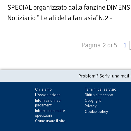
SPECIAL organizzato dalla fanzine DIMEN
Notiziario " Le ali della fantasia"N.2 -
Pagina 2 di 5
1
Problemi? Scrivi una mail
Chi siamo
Termini del servizio
L'Associazione
Diritto di recesso
Informazioni sui
Copyright
pagamenti
Privacy
Informazioni sulle
Cookie policy
spedizioni
Come usare il sito