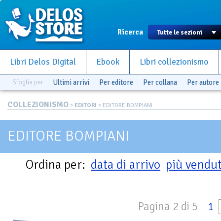
Ricerca
Libri Delos Digital
Ebook
Libri collezionismo
Sfoglia per
Ultimi arrivi
Per editore
Per collana
Per autore
COLLEZIONISMO
>
EDITORI
> EDITORE BOMPIANI
EDITORE BOMPIANI
Ordina per:
data di arrivo
più vendut
Pagina 2 di 5
1