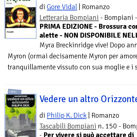
di
Gore Vidal
| Romanzo
Letteraria Bompiani
- Bompiani 
PRIMA EDIZIONE - Brossura co
alette - NON DISPONIBILE NEL
Myra Breckinridge vive! Dopo anni
Myron (ormai decisamente Myron per amore
tranquillamente vissuto con sua moglie e i su
LIBRI
Vedere un altro Orizzont
di
Philip K. Dick
| Romanzo
Tascabili Bompiani
n. 150 - Bom
-
Per vivere si può accettare di