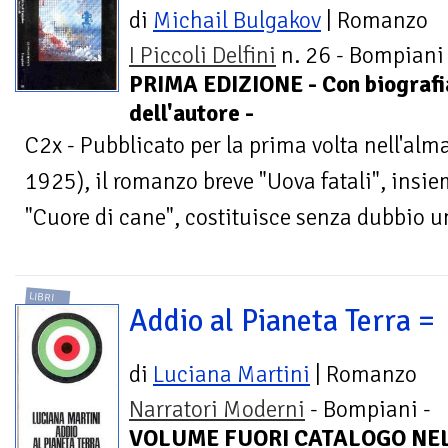
di
Michail Bulgakov
| Romanzo
I Piccoli Delfini
n. 26 - Bompiani 
PRIMA EDIZIONE - Con biografi
dell'autore -
C2x - Pubblicato per la prima volta nell'al
1925), il romanzo breve "Uova fatali", insiem
"Cuore di cane", costituisce senza dubbio un
LIBRI
Addio al Pianeta Terra =
di
Luciana Martini
| Romanzo
Narratori Moderni
- Bompiani -
VOLUME FUORI CATALOGO NE