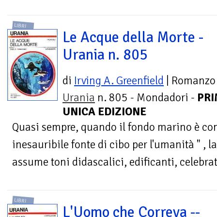
LIBRI
Le Acque della Morte -
Urania n. 805
di
Irving A. Greenfield
| Romanzo
Urania
n. 805 - Mondadori -
PRI
UNICA EDIZIONE
Quasi sempre, quando il fondo marino è co
inesauribile fonte di cibo per l'umanità " ,
assume toni didascalici, edificanti, celebrat
LIBRI
L'Uomo che Correva --