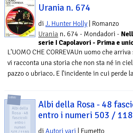
Urania n. 674
di
J. Hunter Holly
| Romanzo
Urania
n. 674 - Mondadori -
Nel
serie I Capolavori - Prima e uni
L'UOMO CHE CORREVAUn uomo che arriva sen
vi racconta una storia che non sta né in ciel
pazzo o ubriaco. E l'incidente in cui perde la 
LIBRI
Albi della Rosa - 48 fasci
Albi della
entro i numeri 503 / 11
Rosa - 48
fascicoli
entro i
numeri
di
Autori vari
| Fumetto
503 / 1189