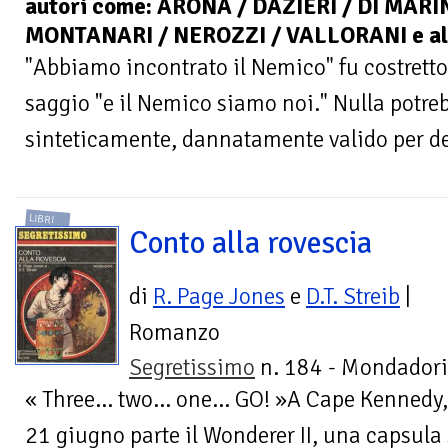
autori come: ARONA / DAZIERI / DI MARI
MONTANARI / NEROZZI / VALLORANI e alt
"Abbiamo incontrato il Nemico" fu costret
saggio "e il Nemico siamo noi." Nulla potre
sinteticamente, dannatamente valido per desc
LIBRI
Conto alla rovescia
di
R. Page Jones
e
D.T. Streib
|
Romanzo
Segretissimo
n. 184 - Mondadori
« Three... two... one... GO! »A Cape Kennedy, 
21 giugno parte il Wonderer II, una capsula 