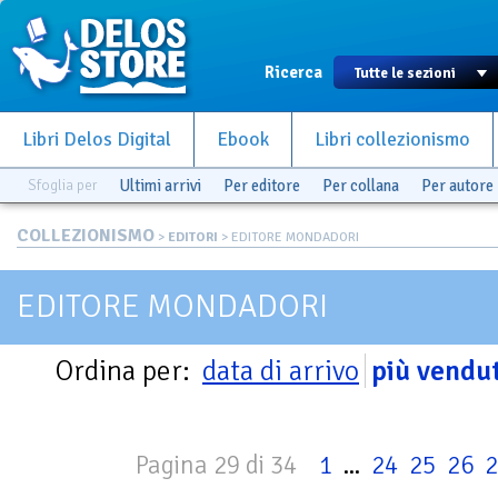
Ricerca
Libri Delos Digital
Ebook
Libri collezionismo
Sfoglia per
Ultimi arrivi
Per editore
Per collana
Per autore
COLLEZIONISMO
>
EDITORI
> EDITORE MONDADORI
EDITORE MONDADORI
Ordina per:
data di arrivo
più vendut
Pagina 29 di 34
1
...
24
25
26
2