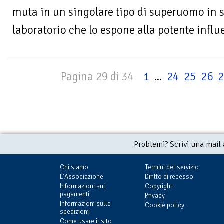
muta in un singolare tipo di superuomo in s
laboratorio che lo espone alla potente influe
Pagina 29 di 34
1
...
24
25
26
2
Problemi? Scrivi una mail
Chi siamo
Termini del servizio
L'Associazione
Diritto di recesso
Informazioni sui
Copyright
pagamenti
Privacy
Informazioni sulle
Cookie policy
spedizioni
Come usare il sito