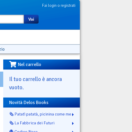
Fai login o registrati
Vai
zio
Nel carrello
Il tuo carrello è ancora
vuoto.
Novità Delos Books
🗞️ Patatì patatà, picinina come me
🗞️ La Fabbrica dei Futuri
👻 Codice Nero