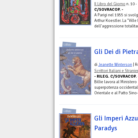
Il Libro del Giorno
n. 10 -
C/SOVRACOP. -
A Parigi nel 1955 si svo
Arthur Koestler. La "Ville
dell'aggressione totalitar
LIBRI
Gli Dei di Pietr
di
Jeanette Winterson
| 
Scrittori Italiani e Stranier
- RILEG. C/SOVRACOP.
Billie lavora al Minister
superpotenza occidentale
Orientale e al Patto Sino
LIBRI
Gli Imperi Azzu
Paradys