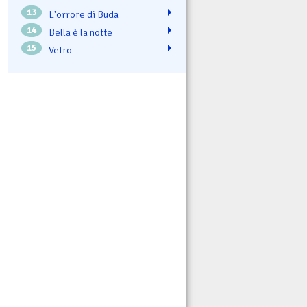
13
L'orrore di Buda
14
Bella è la notte
15
Vetro