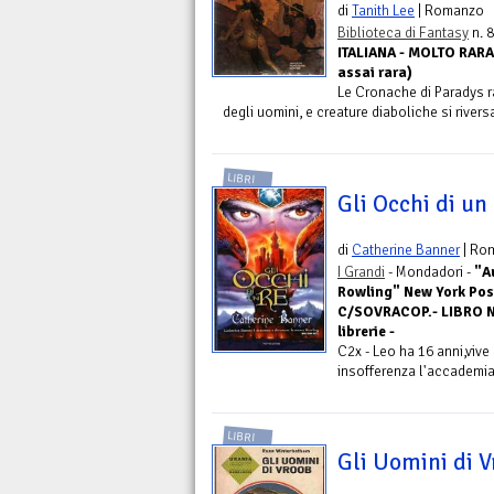
di
Tanith Lee
| Romanzo
Biblioteca di Fantasy
n. 
ITALIANA - MOLTO RARA 
assai rara)
Le Cronache di Paradys r
degli uomini, e creature diaboliche si river
LIBRI
Gli Occhi di un
di
Catherine Banner
| Ro
I Grandi
- Mondadori -
"A
Rowling" New York Pos
C/SOVRACOP.- LIBRO NU
librerie -
C2x - Leo ha 16 anni,vive
insofferenza l'accademia m
LIBRI
Gli Uomini di V