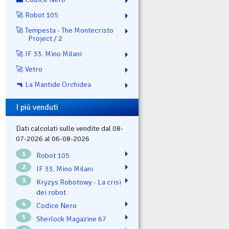
🚀 Robot 105
🚀 Tempesta - The Montecristo
Project / 2
🚀 IF 33. Mino Milani
🚀 Vetro
🔫 La Mantide Orchidea
I più venduti
Dati calcolati sulle vendite dal 08-
07-2026 al 06-08-2026
1
Robot 105
2
IF 33. Mino Milani
3
Kryzys Robotowy - La crisi
dei robot
4
Codice Nero
5
Sherlock Magazine 67