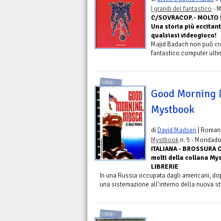
I grandi del fantastico
- M
C/SOVRACOP.- MOLTO RAR
Una storia più eccitant
qualsiasi videogioco!
Majid Badach non può cred
fantastico computer ultim
LIBRI
Good Morning M
Mystbook
di
David Madsen
| Roman
Mystbook
n. 5 - Mondado
ITALIANA - BROSSURA 
molti della collana M
LIBRERIE
In una Russia occupata dagli americani, dop
una sistemazione all'interno della nuova stru
LIBRI