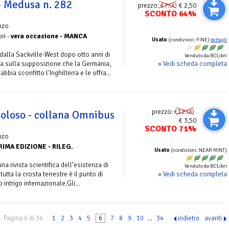
 Medusa n. 282
prezzo:
€7.00
€ 2,50
SCONTO 64%
nzo
ri -
vera occasione - MANCA
Usato
(condizioni: FINE)
dettagli
dalla Sackville-West dopo otto anni di
Venduto da BCLibri
» Vedi scheda completa
basa sulla supposizione che la Germania,
bia sconfitto l'Inghilterra e le offra...
prezzo:
€12.00
coloso - collana Omnibus
€ 3,50
SCONTO 71%
nzo
RIMA EDIZIONE - RILEG.
Usato
(condizioni: NEAR MINT)
a rivista scientifica dell’esistenza di
Venduto da BCLibri
» Vedi scheda completa
tutta la crosta terrestre è il punto di
intrigo internazionale.Gli...
Pagina 6 di 34
1
2
3
4
5
6
7
8
9
10
...
34
indietro
avanti