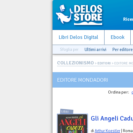
Rice
Libri Delos Digital
Ebook
Sfoglia per
Ultimi arrivi
Per editore
COLLEZIONISMO
>
EDITORI
> EDITORE M
EDITORE MONDADORI
Ordina per:
LIBRI
Gli Angeli Cadu
di
Arthur Koestler
| Roma