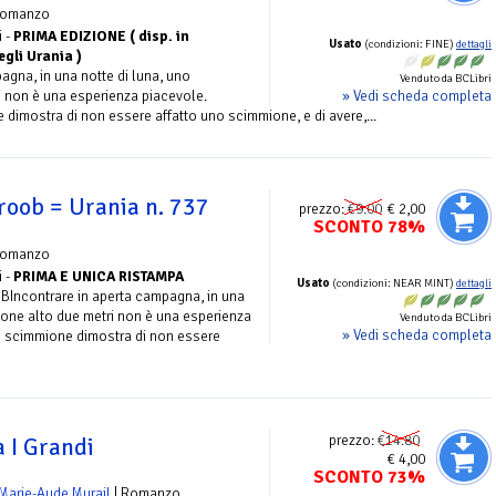
Romanzo
i -
PRIMA EDIZIONE ( disp. in
Usato
(condizioni: FINE)
dettagli
gli Urania )
agna, in una notte di luna, uno
Venduto da BCLibri
» Vedi scheda completa
 non è una esperienza piacevole.
dimostra di non essere affatto uno scimmione, e di avere,...
roob = Urania n. 737
prezzo:
€9.00
€ 2,00
SCONTO 78%
Romanzo
i -
PRIMA E UNICA RISTAMPA
Usato
(condizioni: NEAR MINT)
dettagli
BIncontrare in aperta campagna, in una
ione alto due metri non è una esperienza
Venduto da BCLibri
» Vedi scheda completa
o scimmione dimostra di non essere
prezzo:
€14.80
 I Grandi
€ 4,00
SCONTO 73%
Marie-Aude Murail
| Romanzo