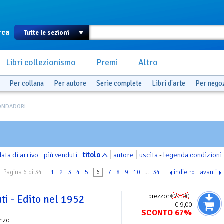
rca
Libri collezionismo
Premi
Altro
Per collana
Per autore
Serie complete
Libri d'arte
Per nego
ONDADORI
data di arrivo
più venduti
titolo
autore
uscita
-
legenda condizioni
Pagina 6 di 34
1
2
3
4
5
6
7
8
9
10
...
34
indietro
avanti
prezzo:
€27.00
ti - Edito nel 1952
€ 9,00
SCONTO 67%
nzo