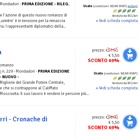
 Mondadori -
PRIMA EDIZIONE - RILEG.
Usato
(condizioni: NEAR MINT)
dettagli
lge l'azione di questo nuovo romanzo di
Venduto da BCLibri
» Vedi scheda completa
 Lumière' è in tensione per la minaccia
ia. I rappresentanti diplomatici della...
prezzo:
€17.50
a
€ 5,50
SCONTO 69%
Romanzo
i
n. 229 - Mondadori -
PRIMA EDIZIONE
Usato
(condizioni: NEAR MINT)
 - NUOVO -
o Migliorie del Grande Potere Centrale,
Venduto da BCLibri
» Vedi scheda completa
 che si contrappone al Califfato
-Moscovita. Il suo lavoro è rendere le persone più...
prezzo:
€18.00
rri - Cronache di
€ 5,50
SCONTO 69%