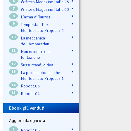
6
Writers Magazine Italia 25
7
Writers Magazine Italia 63
8
L'arma di Tauros
9
Tempesta - The
Montecristo Project / 2
10
La meccanica
dell'Ambaradan
11
Non ci indurre in
tentazione
12
Sussurrami, o dea
13
La prima colonia - The
Montecristo Project / 1
14
Robot 103
15
Robot 104
Ebook più venduti
Aggiornata ogni ora
1
Robot 105