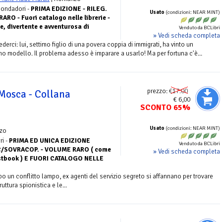
ondadori -
PRIMA EDIZIONE - RILEG.
Usato
(condizioni: NEAR MINT)
O - Fuori catalogo nelle librerie -
e, divertente e avventurosa di
Venduto da BCLibri
» Vedi scheda completa
erci: lui, settimo figlio di una povera coppia di immigrati, ha vinto un
o modello. Il problema adesso è imparare a usarlo! Ma per fortuna c'è...
prezzo:
€17.00
osca - Collana
€ 6,00
SCONTO 65%
Usato
(condizioni: NEAR MINT)
zo
ri -
PRIMA ED UNICA EDIZIONE
Venduto da BCLibri
C/SOVRACOP. - VOLUME RARO ( come
» Vedi scheda completa
ystbook ) E FUORI CATALOGO NELLE
o un conflitto lampo, ex agenti del servizio segreto si affannano per trovare
ttura spionistica e le...