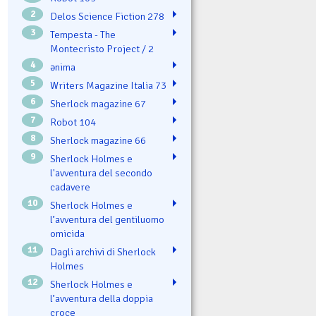
2
Delos Science Fiction 278
3
Tempesta - The
Montecristo Project / 2
4
ənima
5
Writers Magazine Italia 73
6
Sherlock magazine 67
7
Robot 104
8
Sherlock magazine 66
9
Sherlock Holmes e
l'avventura del secondo
cadavere
10
Sherlock Holmes e
l’avventura del gentiluomo
omicida
11
Dagli archivi di Sherlock
Holmes
12
Sherlock Holmes e
l’avventura della doppia
croce