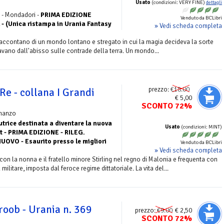
Usato
(condizioni: VERY FINE)
dettagli
8 - Mondadori -
PRIMA EDIZIONE
Venduto da BCLibri
- (Unica ristampa in Urania Fantasy
» Vedi scheda completa
accontano di un mondo lontano e stregato in cui la magia decideva la sorte
savano dall'abisso sulle contrade della terra. Un mondo...
prezzo:
€18.00
 Re - collana I Grandi
€ 5,00
SCONTO 72%
manzo
utrice destinata a diventare la nuova
Usato
(condizioni: MINT)
t - PRIMA EDIZIONE - RILEG.
OVO - Esaurito presso le migliori
Venduto da BCLibri
» Vedi scheda completa
 con la nonna e il fratello minore Stirling nel regno di Malonia e frequenta con
ilitare, imposta dal feroce regime dittatoriale. La vita del...
roob - Urania n. 369
prezzo:
€9.00
€ 2,50
SCONTO 72%