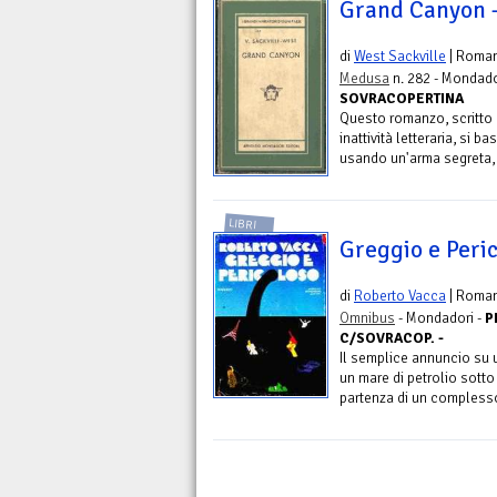
Grand Canyon -
di
West Sackville
| Roma
Medusa
n. 282 - Mondado
SOVRACOPERTINA
Questo romanzo, scritto 
inattività letteraria, si 
usando un'arma segreta, ab
LIBRI
Greggio e Peri
di
Roberto Vacca
| Roma
Omnibus
- Mondadori -
P
C/SOVRACOP. -
Il semplice annuncio su un
un mare di petrolio sotto 
partenza di un complesso 