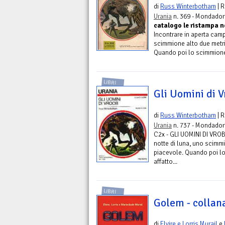
di
Russ Winterbotham
| 
Urania
n. 369 - Mondador
catalogo le ristampa ne
Incontrare in aperta camp
scimmione alto due metri
Quando poi lo scimmione 
LIBRI
Gli Uomini di V
di
Russ Winterbotham
| 
Urania
n. 737 - Mondador
C2x - GLI UOMINI DI VROB
notte di luna, uno scimm
piacevole. Quando poi l
affatto...
LIBRI
Golem - collana
di
Elvire e Lorris Murail
e