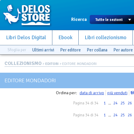
Ricerca
Libri Delos Digital
Ebook
Libri collezionismo
Sfoglia per
Ultimi arrivi
Per editore
Per collana
Per autore
COLLEZIONISMO
>
EDITORI
> EDITORE MONDADORI
EDITORE MONDADORI
Ordina per:
data di arrivo
più venduti
t
Pagina 34 di 34
1
...
24
25
26
Pagina 34 di 34
1
...
24
25
26